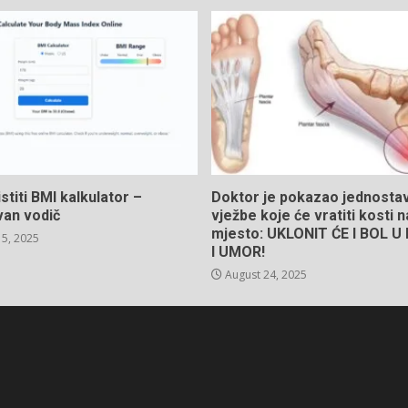
stiti BMI kalkulator –
Doktor je pokazao jednosta
van vodič
vježbe koje će vratiti kosti 
mjesto: UKLONIT ĆE I BOL 
5, 2025
I UMOR!
August 24, 2025