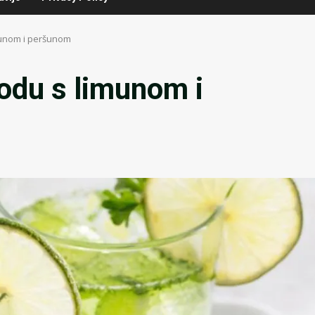
imunom i peršunom
vodu s limunom i