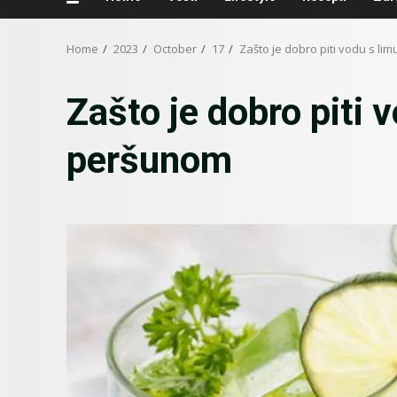
Home
2023
October
17
Zašto je dobro piti vodu s l
Zašto je dobro piti 
peršunom