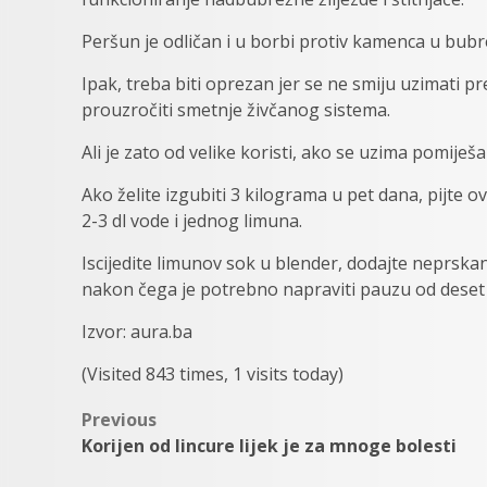
Peršun je odličan i u borbi protiv kamenca u bubr
Ipak, treba biti oprezan jer se ne smiju uzimati p
prouzročiti smetnje živčanog sistema.
Ali je zato od velike koristi, ako se uzima pomij
Ako želite izgubiti 3 kilograma u pet dana, pijte
2-3 dl vode i jednog limuna.
Iscijedite limunov sok u blender, dodajte neprskan
nakon čega je potrebno napraviti pauzu od deset
Izvor: aura.ba
(Visited 843 times, 1 visits today)
Post
Previous
Korijen od lincure lijek je za mnoge bolesti
navigation