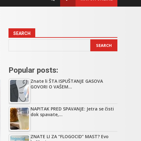
SEARCH
SEARCH
Popular posts:
Znate li ŠTA ISPUŠTANJE GASOVA
GOVORI O VAŠEM…
NAPITAK PRED SPAVANJE: Jetra se čisti
dok spavate,…
ZNATE LI ZA “FLOGOCID” MAST? Evo