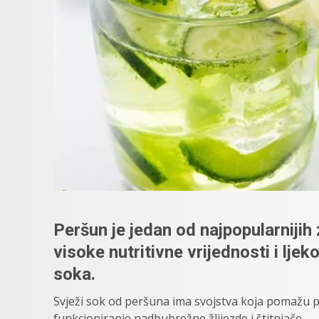
Peršun je jedan od najpopularnijih 
visoke nutritivne vrijednosti i lje
soka.
Svježi sok od peršuna ima svojstva koja pomažu 
funkcioniranje nadbubrežne žlijezde i štitnjače.