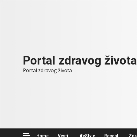
Skip
to
content
Portal zdravog života
Portal zdravog života
Home
Vesti
LifeStyle
Recepti
Zdr