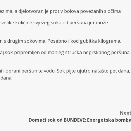
ezima, a djelotvoran je protiv bolova povezanih s očima.
revelike količine svježeg soka od peršuna jer može
ešan s drugim sokovima. Posebno i kod gubitka kilograma.
 ovaj sok pripremljen od manjeg stručka neprskanog peršuna,
i i oprani peršun te vodu. Sok pijte ujutro natašte pet dana,
 dana.
Nex
Domaći sok od BUNDEVE: Energetska bomb