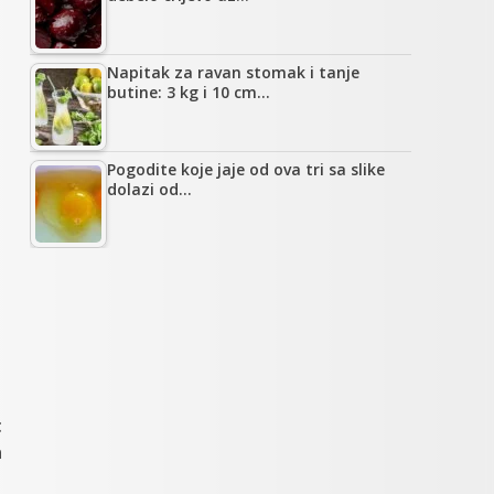
Napitak za ravan stomak i tanje
butine: 3 kg i 10 cm…
Pogodite koje jaje od ova tri sa slike
dolazi od…
t
a