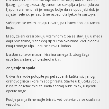
ljutog i gorkog ukusa. Uglavnom se sakuplja u junu i julu po
lijepom vremenu, ali je mnogo bolje da se upotrijebi dok je
svježe i zeleno, jer sadrži neraspadnute ljekovite sastojke.
Sušenjem se ovi mijenjaju i kvare, pa i listovi dobijaju tamnu
boju.
Mladi, zeleni orasi obiluju vitaminom C pa se stavljaju u med i
daju bolesnima, slabašnoj djeci i malokrvnima. Zreli plodovi
imaju mnogo ulja i jedu se sirovi ili kuhani.
Izvrstan su izvor masnih kiselina omega-3, zbog čega
uspešno snižavaju holesterol u krvi.
Znojenje stopala
U dva litra vode potopite po pet supenih kašika isitnjenog
orahovog lišća i kore mladog hrasta. Stavite u ključalu vodu i
kuhajte desetak minuta. Kada sadržaj bude mlak, u njemu
operite noge.
Poslije pranja ih nemojte brisati, već ostavite da se osuše na
vazduhu.