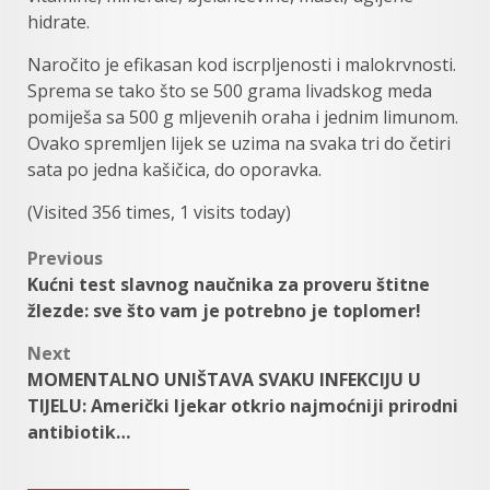
hidrate.
Naročito je efikasan kod iscrpljenosti i malokrvnosti.
Sprema se tako što se 500 grama livadskog meda
pomiješa sa 500 g mljevenih oraha i jednim limunom.
Ovako spremljen lijek se uzima na svaka tri do četiri
sata po jedna kašičica, do oporavka.
(Visited 356 times, 1 visits today)
Post
Previous
Kućni test slavnog naučnika za proveru štitne
navigation
žlezde: sve što vam je potrebno je toplomer!
Next
MOMENTALNO UNIŠTAVA SVAKU INFEKCIJU U
TIJELU: Američki ljekar otkrio najmoćniji prirodni
antibiotik…