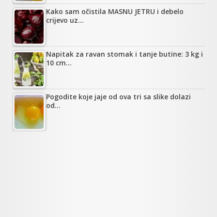
Kako sam očistila MASNU JETRU i debelo
crijevo uz…
Napitak za ravan stomak i tanje butine: 3 kg i
10 cm…
Pogodite koje jaje od ova tri sa slike dolazi
od…