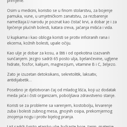
primjene.
Osim u medicini, koristio se u finom stolarstvu, za bojenje
pamuka, vune, u umjetničkom zanatstvu, za rezbarenje
nameštaja.U narodu je poznat kao čistač krvi, a dobar je i za
liječenje plućnih bolesti, katara creva, jačanja mišića i vida.
U kupkama i kao obloga koristi se protiv inficiranih rana i
ekcema, kožnih bolesti, upale očiju.
Kao ulje je dobar za kosu, a štiti i od opekotina izazvanih
sunčanjem. Jezgro sadrži 65 posto ulja, bjelančevine, ugljene
hidrate, fosfor, kalijum, magnezijum, vitamine B i C, željezo.
Zato je izuzetan detoksikans, sekretolitik, laksativ,
antidijabetik…
Posebno je djelotvoran čaj od mladog lišća, koji uz dodatak
meda jača i čisti organizam, poboljšava zdravstveno stanje.
Koristi se za probleme sa varenjem, kostobolju, krvarenje
zuba i bolesti zubnog mesa, gnojnih osipa, prekomjernog
znojenja nogu i protiv bijelog pranja.
List sadrži čvrsto etarsko ulje žućkaste boje, tanin, materije