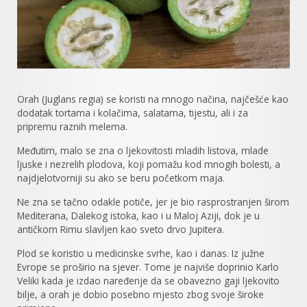
Orah (Juglans regia) se koristi na mnogo načina, najčešće kao
dodatak tortama i kolačima, salatama, tijestu, ali i za
pripremu raznih melema.
Međutim, malo se zna o ljekovitosti mladih listova, mlade
ljuske i nezrelih plodova, koji pomažu kod mnogih bolesti, a
najdjelotvorniji su ako se beru početkom maja.
Ne zna se tačno odakle potiče, jer je bio rasprostranjen širom
Mediterana, Dalekog istoka, kao i u Maloj Aziji, dok je u
antičkom Rimu slavljen kao sveto drvo Jupitera.
Plod se koristio u medicinske svrhe, kao i danas. Iz južne
Evrope se proširio na sjever. Tome je najviše doprinio Karlo
Veliki kada je izdao naređenje da se obavezno gaji ljekovito
bilje, a orah je dobio posebno mjesto zbog svoje široke