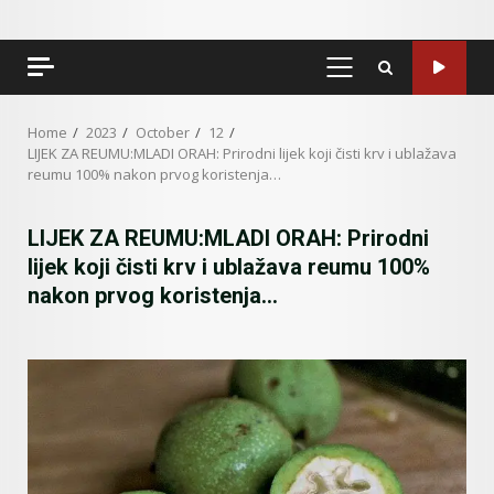
PRIMARY
MENU
Home
2023
October
12
LIJEK ZA REUMU:MLADI ORAH: Prirodni lijek koji čisti krv i ublažava
reumu 100% nakon prvog koristenja…
LIJEK ZA REUMU:MLADI ORAH: Prirodni
lijek koji čisti krv i ublažava reumu 100%
nakon prvog koristenja…