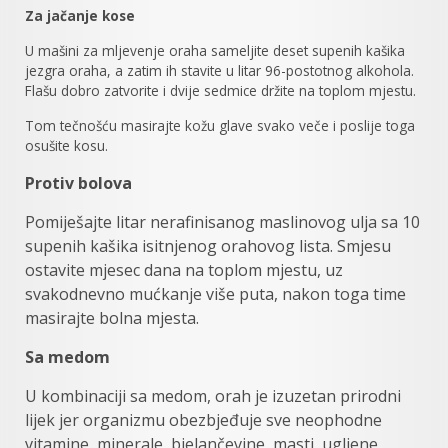
Za jačanje kose
U mašini za mljevenje oraha sameljite deset supenih kašika
jezgra oraha, a zatim ih stavite u litar 96-postotnog alkohola.
Flašu dobro zatvorite i dvije sedmice držite na toplom mjestu.
Tom tečnošću masirajte kožu glave svako veče i poslije toga
osušite kosu.
Protiv bolova
Pomiješajte litar nerafinisanog maslinovog ulja sa 10
supenih kašika isitnjenog orahovog lista. Smjesu
ostavite mjesec dana na toplom mjestu, uz
svakodnevno mućkanje više puta, nakon toga time
masirajte bolna mjesta.
Sa medom
U kombinaciji sa medom, orah je izuzetan prirodni
lijek jer organizmu obezbjeđuje sve neophodne
vitamine, minerale, bjelančevine, masti, ugljene