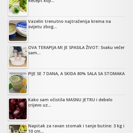
Recept koji…
Vazelin trenutno najtraženija krema na
svijetu zbog…
OVA TERAPIJA MI JE SPASILA ŽIVOT: Svaku večer
sam…
PIJE SE 7 DANA, A SKIDA 80% SALA SA STOMAKA
Kako sam očistila MASNU JETRU i debelo
crijevo uz…
Napitak za ravan stomak i tanje butine: 3 kg i
10 cm…