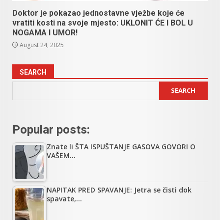
Doktor je pokazao jednostavne vježbe koje će
vratiti kosti na svoje mjesto: UKLONIT ĆE I BOL U
NOGAMA I UMOR!
August 24, 2025
SEARCH
SEARCH
Popular posts:
Znate li ŠTA ISPUŠTANJE GASOVA GOVORI O
VAŠEM…
NAPITAK PRED SPAVANJE: Jetra se čisti dok
spavate,…