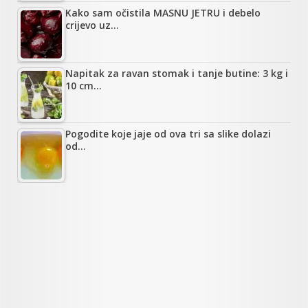
Kako sam očistila MASNU JETRU i debelo
crijevo uz…
Napitak za ravan stomak i tanje butine: 3 kg i
10 cm…
Pogodite koje jaje od ova tri sa slike dolazi
od…