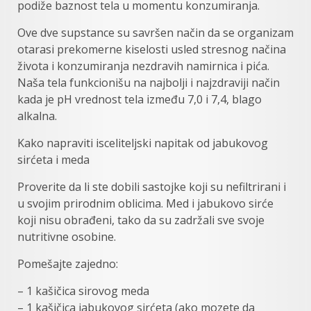
podiže baznost tela u momentu konzumiranja.
Ove dve supstance su savršen način da se organizam
otarasi prekomerne kiselosti usled stresnog načina
života i konzumiranja nezdravih namirnica i pića.
Naša tela funkcionišu na najbolji i najzdraviji način
kada je pH vrednost tela između 7,0 i 7,4, blago
alkalna.
Kako napraviti isceliteljski napitak od jabukovog
sirćeta i meda
Proverite da li ste dobili sastojke koji su nefiltrirani i
u svojim prirodnim oblicima. Med i jabukovo sirće
koji nisu obrađeni, tako da su zadržali sve svoje
nutritivne osobine.
Pomešajte zajedno:
– 1 kašičica sirovog meda
– 1 kašičica jabukovog sirćeta (ako mozete da