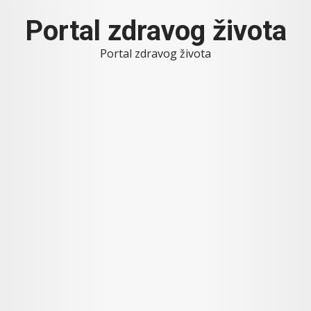
Skip
Portal zdravog života
to
content
Portal zdravog života