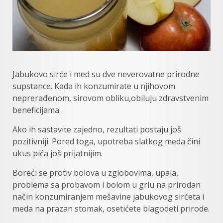
Jabukovo sirće i med su dve neverovatne prirodne
supstance. Kada ih konzumirate u njihovom
neprerađenom, sirovom obliku,obiluju zdravstvenim
beneficijama.
Ako ih sastavite zajedno, rezultati postaju još
pozitivniji. Pored toga, upotreba slatkog meda čini
ukus pića još prijatnijim.
Boreći se protiv bolova u zglobovima, upala,
problema sa probavom i bolom u grlu na prirodan
način konzumiranjem mešavine jabukovog sirćeta i
meda na prazan stomak, osetićete blagodeti prirode.