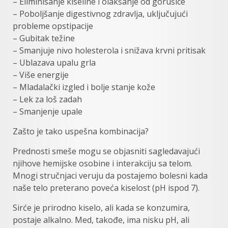
– Eliminisanje kiseline i olakšanje od gorušice
– Poboljšanje digestivnog zdravlja, uključujući
probleme opstipacije
– Gubitak težine
– Smanjuje nivo holesterola i snižava krvni pritisak
– Ublazava upalu grla
– Više energije
– Mladalački izgled i bolje stanje kože
– Lek za loš zadah
– Smanjenje upale
Zašto je tako uspešna kombinacija?
Prednosti smeše mogu se objasniti sagledavajući
njihove hemijske osobine i interakciju sa telom.
Mnogi stručnjaci veruju da postajemo bolesni kada
naše telo preterano poveća kiselost (pH ispod 7).
Sirće je prirodno kiselo, ali kada se konzumira,
postaje alkalno. Med, takođe, ima nisku pH, ali