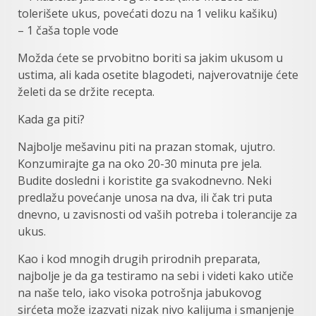
tolerišete ukus, povećati dozu na 1 veliku kašiku)
– 1 čaša tople vode
Možda ćete se prvobitno boriti sa jakim ukusom u
ustima, ali kada osetite blagodeti, najverovatnije ćete
želeti da se držite recepta.
Kada ga piti?
Najbolje mešavinu piti na prazan stomak, ujutro.
Konzumirajte ga na oko 20-30 minuta pre jela.
Budite dosledni i koristite ga svakodnevno. Neki
predlažu povećanje unosa na dva, ili čak tri puta
dnevno, u zavisnosti od vaših potreba i tolerancije za
ukus.
Kao i kod mnogih drugih prirodnih preparata,
najbolje je da ga testiramo na sebi i videti kako utiče
na naše telo, iako visoka potrošnja jabukovog
sirćeta može izazvati nizak nivo kalijuma i smanjenje