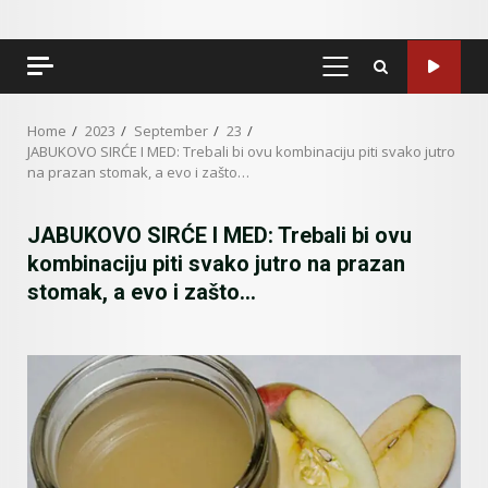
PRIMARY
MENU
Home
2023
September
23
JABUKOVO SIRĆE I MED: Trebali bi ovu kombinaciju piti svako jutro
na prazan stomak, a evo i zašto…
JABUKOVO SIRĆE I MED: Trebali bi ovu
kombinaciju piti svako jutro na prazan
stomak, a evo i zašto…