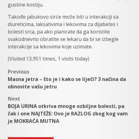
gustine kostiju.
Takođe jabukovo sirće može biti u interakciji sa
diureticima, laksativima i lekovima za dijabetes i
bolesti srca, pa ako planirate da ga koristite
svakodnevno obratite se lekaru da bi se izbegle
interakcije sa lekovima koje uzimate.
(Visited 13,951 times, 1 visits today)
Post
Previous
Masna jetra – što je i kako se liječi? 3 načina da
navigation
obnovite vašu jetru
Next
BOJA URINA otkriva mnoge ozbiljne bolesti, pa
čak i one NAJTEŽE: Ovo je RAZLOG zbog kog vam
je MOKRAĆA MUTNA