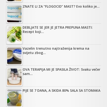
ZNATE LI ZA “FLOGOCID” MAST? Evo koliko je…
DEBLJATE SE JER JE JETRA PREPUNA MASTI:
Recept koji…
Vazelin trenutno najtraženija krema na
svijetu zbog…
OVA TERAPIJA MI JE SPASILA ŽIVOT: Svaku večer
sam…
PIJE SE 7 DANA, A SKIDA 80% SALA SA STOMAKA