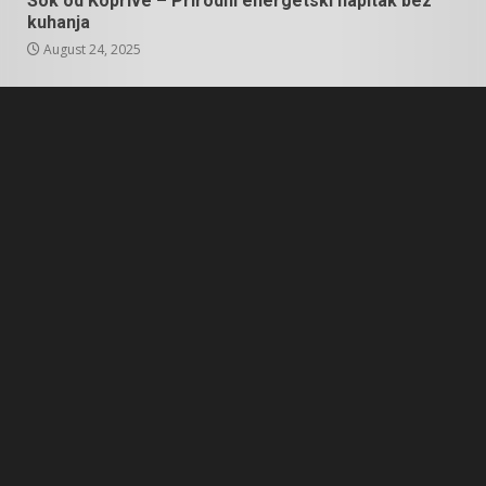
Sok od Koprive – Prirodni energetski napitak bez
kuhanja
August 24, 2025