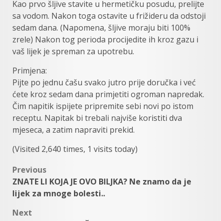
Kao prvo šljive stavite u hermetičku posudu, prelijte
sa vodom. Nakon toga ostavite u frižideru da odstoji
sedam dana. (Napomena, šljive moraju biti 100%
zrele) Nakon tog perioda procijedite ih kroz gazu i
vaš lijek je spreman za upotrebu.
Primjena:
Pijte po jednu čašu svako jutro prije doručka i već
ćete kroz sedam dana primjetiti ogroman napredak.
Čim napitik ispijete pripremite sebi novi po istom
receptu. Napitak bi trebali najviše koristiti dva
mjeseca, a zatim napraviti prekid.
(Visited 2,640 times, 1 visits today)
Post
Previous
ZNATE LI KOJA JE OVO BILJKA? Ne znamo da je
navigation
lijek za mnoge bolesti..
Next