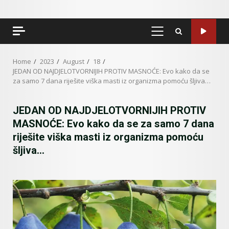
PRIMARY
MENU
Home
2023
August
18
JEDAN OD NAJDJELOTVORNIJIH PROTIV MASNOĆE: Evo kako da se
za samo 7 dana riješite viška masti iz organizma pomoću šljiva…
JEDAN OD NAJDJELOTVORNIJIH PROTIV
MASNOĆE: Evo kako da se za samo 7 dana
riješite viška masti iz organizma pomoću
šljiva…