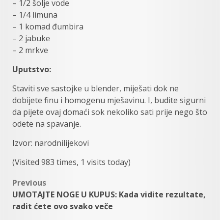
– 1/2 šolje vode
– 1/4 limuna
– 1 komad đumbira
– 2 jabuke
– 2 mrkve
Uputstvo:
Staviti sve sastojke u blender, miješati dok ne
dobijete finu i homogenu mješavinu. I, budite sigurni
da pijete ovaj domaći sok nekoliko sati prije nego što
odete na spavanje.
Izvor: narodnilijekovi
(Visited 983 times, 1 visits today)
Post
Previous
UMOTAJTE NOGE U KUPUS: Kada vidite rezultate,
navigation
radit ćete ovo svako veče