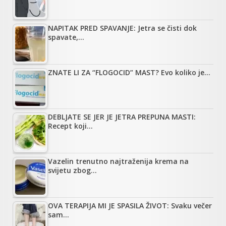
NAPITAK PRED SPAVANJE: Jetra se čisti dok
spavate,…
ZNATE LI ZA “FLOGOCID” MAST? Evo koliko je…
DEBLJATE SE JER JE JETRA PREPUNA MASTI:
Recept koji…
Vazelin trenutno najtraženija krema na
svijetu zbog…
OVA TERAPIJA MI JE SPASILA ŽIVOT: Svaku večer
sam…