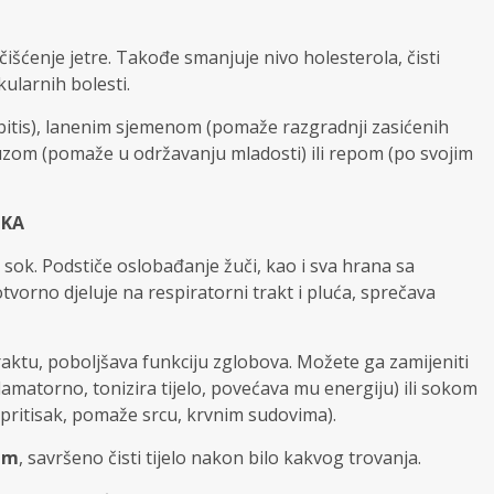
a čišćenje jetre. Takođe smanjuje nivo holesterola, čisti
ularnih bolesti.
bitis), lanenim sjemenom (pomaže razgradnji zasićenih
uzom (pomaže u održavanju mladosti) ili repom (po svojim
OKA
ok. Podstiče oslobađanje žuči, kao i sva hrana sa
orno djeluje na respiratorni trakt i pluća, sprečava
aktu, poboljšava funkciju zglobova. Možete ga zamijeniti
lamatorno, tonizira tijelo, povećava mu energiju) ili sokom
 pritisak, pomaže srcu, krvnim sudovima).
jem
, savršeno čisti tijelo nakon bilo kakvog trovanja.