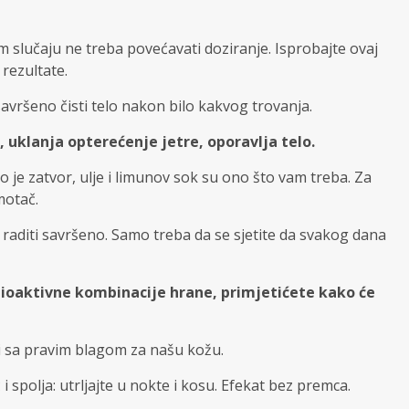
m slučaju ne treba povećavati doziranje. Isprobajte ovaj
 rezultate.
avršeno čisti telo nakon bilo kakvog trovanja.
uklanja opterećenje jetre, oporavlja telo.
 je zatvor, ulje i limunov sok su ono što vam treba. Za
motač.
e raditi savršeno. Samo treba da se sjetite da svakog dana
ioaktivne kombinacije hrane, primjetićete kako će
ti sa pravim blagom za našu kožu.
 spolja: utrljajte u nokte i kosu. Efekat bez premca.