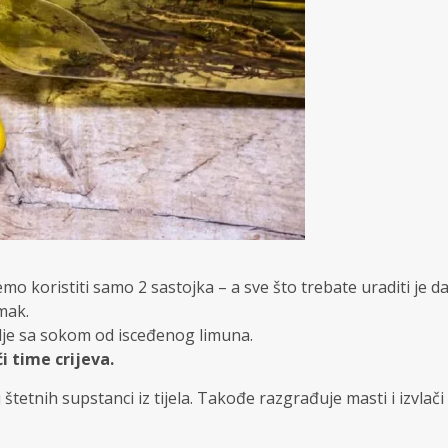
 koristiti samo 2 sastojka – a sve što trebate uraditi je d
mak.
ulje sa sokom od isceđenog limuna.
i time crijeva.
štetnih supstanci iz tijela. Takođe razgrađuje masti i izvlači