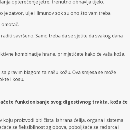
nja opterećenje jetre, trenutno obnavlja tijelo.
 je zatvor, ulje i limunov sok su ono što vam treba.
a omotač.
e raditi savršeno. Samo treba da se sjetite da svakog dana
tivne kombinacije hrane, primjetićete kako će vaša koža,
ti sa pravim blagom za našu kožu. Ova smjesa se može
nokte i kosu.
aćete funkcionisanje svog digestivnog trakta, koža će
rv koju proizvodi biti čista. Ishrana ćelija, organa i sistema
ćaće se fleksibilnost zglobova, poboljšaće se rad srca i