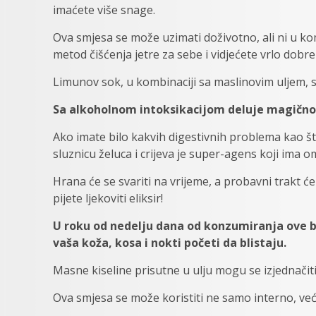
imaćete više snage.
Ova smjesa se može uzimati doživotno, ali ni u ko
metod čišćenja jetre za sebe i vidjećete vrlo dobre
Limunov sok, u kombinaciji sa maslinovim uljem, s
Sa alkoholnom intoksikacijom deluje magično, 
Ako imate bilo kakvih digestivnih problema kao što
sluznicu želuca i crijeva je super-agens koji ima o
Hrana će se svariti na vrijeme, a probavni trakt ć
pijete ljekoviti eliksir!
U roku od nedelju dana od konzumiranja ove b
vaša koža, kosa i nokti početi da blistaju.
Masne kiseline prisutne u ulju mogu se izjednači
Ova smjesa se može koristiti ne samo interno, već i