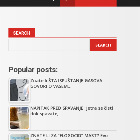
SEARCH
SEARCH
Popular posts:
Znate li ŠTA ISPUŠTANJE GASOVA
GOVORI O VAŠEM…
NAPITAK PRED SPAVANJE: Jetra se čisti
dok spavate,…
ZNATE LI ZA “FLOGOCID” MAST? Evo