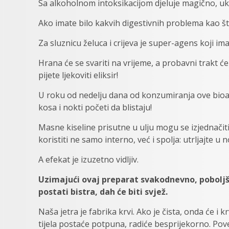
Sa alkoholnom intoksikacijom djeluje magično, ukla
Ako imate bilo kakvih digestivnih problema kao što
Za sluznicu želuca i crijeva je super-agens koji im
Hrana će se svariti na vrijeme, a probavni trakt ć
pijete ljekoviti eliksir!
U roku od nedelju dana od konzumiranja ove bioak
kosa i nokti početi da blistaju!
Masne kiseline prisutne u ulju mogu se izjednači
koristiti ne samo interno, već i spolja: utrljajte u 
A efekat je izuzetno vidljiv.
Uzimajući ovaj preparat svakodnevno, poboljš
postati bistra, dah će biti svjež.
Naša jetra je fabrika krvi. Ako je čista, onda će i k
tijela postaće potpuna, radiće besprijekorno. Pove