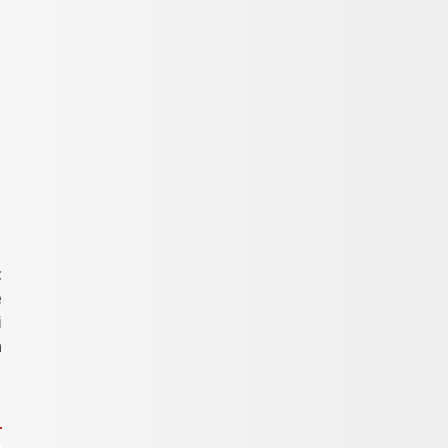
t
e
i
a