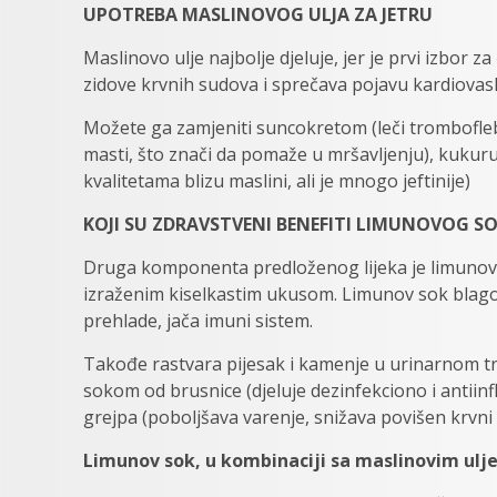
UPOTREBA MASLINOVOG ULJA ZA JETRU
Maslinovo ulje najbolje djeluje, jer je prvi izbor z
zidove krvnih sudova i sprečava pojavu kardiovask
Možete ga zamjeniti suncokretom (leči trombofle
masti, što znači da pomaže u mršavljenju), kukur
kvalitetama blizu maslini, ali je mnogo jeftinije)
KOJI SU ZDRAVSTVENI BENEFITI LIMUNOVOG S
Druga komponenta predloženog lijeka je limunov s
izraženim kiselkastim ukusom. Limunov sok blagotv
prehlade, jača imuni sistem.
Takođe rastvara pijesak i kamenje u urinarnom tr
sokom od brusnice (djeluje dezinfekciono i antiinf
grejpa (poboljšava varenje, snižava povišen krvni
Limunov sok, u kombinaciji sa maslinovim ul