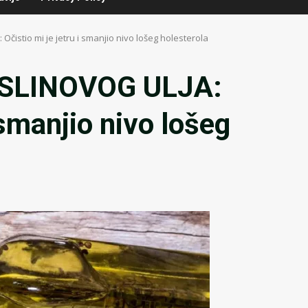
istio mi je jetru i smanjio nivo lošeg holesterola
SLINOVOG ULJA:
 smanjio nivo lošeg