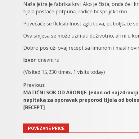
Naša jetra je fabrika krvi. Ako je čista, onda će i k
tijela postaće potpuna, radiće besprijekorno.
Povećaće se fleksibilnost zglobova, poboljšaće se 
Ova smjesa se može uzimati doživotno, ali ni u ko
Dobro posluži ovaj recept sa limunom i maslinovi
Izvor
: dnevni.rs
(Visited 15,230 times, 1 visits today)
Post
Previous
MATIČNI SOK OD ARONIJE: Jedan od najzdraviji
navigation
napitaka za oporavak preporod tijela od boles
[RECEPT]
POVEZANE PRICE