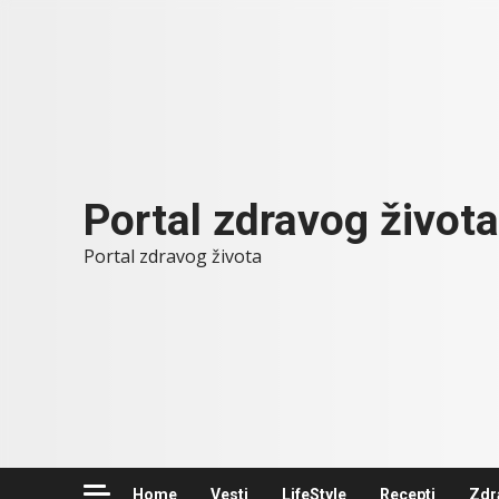
Skip
to
content
Portal zdravog života
Portal zdravog života
Home
Vesti
LifeStyle
Recepti
Zdr