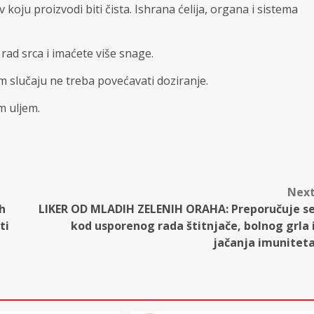
rv koju proizvodi biti čista. Ishrana ćelija, organa i sistema
rad srca i imaćete više snage.
m slučaju ne treba povećavati doziranje.
m uljem.
Nex
h
LIKER OD MLADIH ZELENIH ORAHA: Preporučuje s
ti
kod usporenog rada štitnjače, bolnog grla 
jačanja imunitet