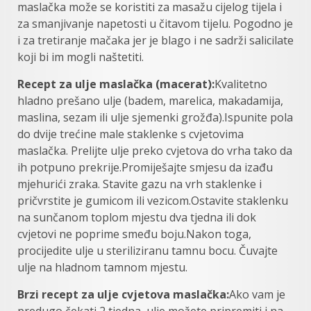
maslačka može se koristiti za masažu cijelog tijela i
za smanjivanje napetosti u čitavom tijelu. Pogodno je
i za tretiranje mačaka jer je blago i ne sadrži salicilate
koji bi im mogli naštetiti.
Recept za ulje maslačka (macerat):
Kvalitetno
hladno prešano ulje (badem, marelica, makadamija,
maslina, sezam ili ulje sjemenki grožđa).Ispunite pola
do dvije trećine male staklenke s cvjetovima
maslačka. Prelijte ulje preko cvjetova do vrha tako da
ih potpuno prekrije.Promiješajte smjesu da izađu
mjehurići zraka. Stavite gazu na vrh staklenke i
pričvrstite je gumicom ili vezicom.Ostavite staklenku
na sunčanom toplom mjestu dva tjedna ili dok
cvjetovi ne poprime smeđu boju.Nakon toga,
procijedite ulje u steriliziranu tamnu bocu. Čuvajte
ulje na hladnom tamnom mjestu.
Brzi recept za ulje cvjetova maslačka:
Ako vam je