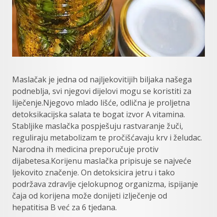
Maslačak je jedna od najljekovitijih biljaka našega
podneblja, svi njegovi dijelovi mogu se koristiti za
liječenje.Njegovo mlado lišće, odlična je proljetna
detoksikacijska salata te bogat izvor A vitamina.
Stabljike maslačka pospješuju rastvaranje žuči,
reguliraju metabolizam te pročišćavaju krv i želudac.
Narodna ih medicina preporučuje protiv
dijabetesa.Korijenu maslačka pripisuje se najveće
ljekovito značenje. On detoksicira jetru i tako
podržava zdravlje cjelokupnog organizma, ispijanje
čaja od korijena može donijeti izlječenje od
hepatitisa B već za 6 tjedana.