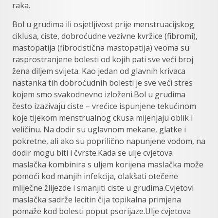
raka.
Bol u grudima ili osjetljivost prije menstruacijskog
ciklusa, ciste, dobroćudne vezivne kvržice (fibromi),
mastopatija (fibrocistična mastopatija) veoma su
rasprostranjene bolesti od kojih pati sve veći broj
žena diljem svijeta. Kao jedan od glavnih krivaca
nastanka tih dobroćudnih bolesti je sve veći stres
kojem smo svakodnevno izloženi.Bol u grudima
često izazivaju ciste – vrećice ispunjene tekućinom
koje tijekom menstrualnog ckusa mijenjaju oblik i
veličinu. Na dodir su uglavnom mekane, glatke i
pokretne, ali ako su poprilično napunjene vodom, na
dodir mogu biti i čvrste.Kada se ulje cvjetova
maslačka kombinira s uljem korijena maslačka može
pomoći kod manjih infekcija, olakšati otečene
mliječne žlijezde i smanjiti ciste u grudima.Cvjetovi
maslačka sadrže lecitin čija topikalna primjena
pomaže kod bolesti poput psorijaze.Ulje cvjetova