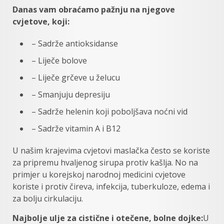
Danas vam obraćamo pažnju na njegove
cvjetove, koji:
– Sadrže antioksidanse
– Liječe bolove
– Liječe grčeve u želucu
– Smanjuju depresiju
– Sadrže helenin koji poboljšava noćni vid
– Sadrže vitamin A i B12
U našim krajevima cvjetovi maslačka često se koriste
za pripremu hvaljenog sirupa protiv kašlja. No na
primjer u korejskoj narodnoj medicini cvjetove
koriste i protiv čireva, infekcija, tuberkuloze, edema i
za bolju cirkulaciju.
Najbolje ulje za cistične i otečene, bolne dojke:
U