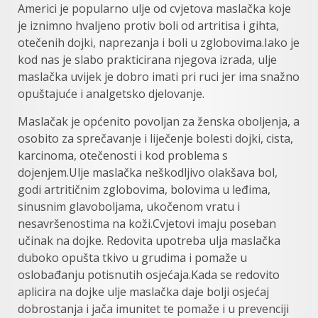
Americi je popularno ulje od cvjetova maslačka koje
je iznimno hvaljeno protiv boli od artritisa i gihta,
otečenih dojki, naprezanja i boli u zglobovima.Iako je
kod nas je slabo prakticirana njegova izrada, ulje
maslačka uvijek je dobro imati pri ruci jer ima snažno
opuštajuće i analgetsko djelovanje.
Maslačak je općenito povoljan za ženska oboljenja, a
osobito za sprečavanje i liječenje bolesti dojki, cista,
karcinoma, otečenosti i kod problema s
dojenjem.Ulje maslačka neškodljivo olakšava bol,
godi artritičnim zglobovima, bolovima u leđima,
sinusnim glavoboljama, ukočenom vratu i
nesavršenostima na koži.Cvjetovi imaju poseban
učinak na dojke. Redovita upotreba ulja maslačka
duboko opušta tkivo u grudima i pomaže u
oslobađanju potisnutih osjećaja.Kada se redovito
aplicira na dojke ulje maslačka daje bolji osjećaj
dobrostanja i jača imunitet te pomaže i u prevenciji