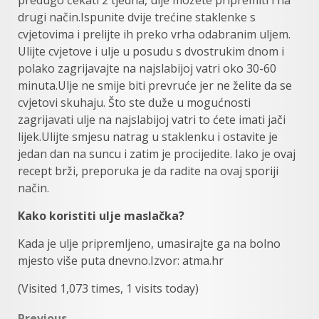
predugo čekati 2 tjedna, ulje možete pripremiti i na
drugi način.Ispunite dvije trećine staklenke s
cvjetovima i prelijte ih preko vrha odabranim uljem.
Ulijte cvjetove i ulje u posudu s dvostrukim dnom i
polako zagrijavajte na najslabijoj vatri oko 30-60
minuta.Ulje ne smije biti prevruće jer ne želite da se
cvjetovi skuhaju. Što ste duže u mogućnosti
zagrijavati ulje na najslabijoj vatri to ćete imati jači
lijek.Ulijte smjesu natrag u staklenku i ostavite je
jedan dan na suncu i zatim je procijedite. Iako je ovaj
recept brži, preporuka je da radite na ovaj sporiji
način.
Kako koristiti ulje maslačka?
Kada je ulje pripremljeno, umasirajte ga na bolno
mjesto više puta dnevno.Izvor: atma.hr
(Visited 1,073 times, 1 visits today)
Previous