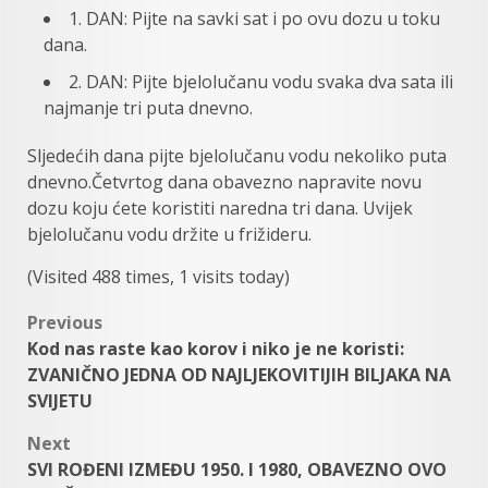
1. DAN: Pijte na savki sat i po ovu dozu u toku
dana.
2. DAN: Pijte bjelolučanu vodu svaka dva sata ili
najmanje tri puta dnevno.
Sljedećih dana pijte bjelolučanu vodu nekoliko puta
dnevno.Četvrtog dana obavezno napravite novu
dozu koju ćete koristiti naredna tri dana. Uvijek
bjelolučanu vodu držite u frižideru.
(Visited 488 times, 1 visits today)
Post
Previous
Kod nas raste kao korov i niko je ne koristi:
navigation
ZVANIČNO JEDNA OD NAJLJEKOVITIJIH BILJAKA NA
SVIJETU
Next
SVI ROĐENI IZMEĐU 1950. I 1980, OBAVEZNO OVO