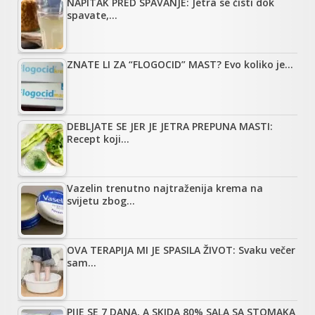
NAPITAK PRED SPAVANJE: Jetra se čisti dok
spavate,…
ZNATE LI ZA “FLOGOCID” MAST? Evo koliko je…
DEBLJATE SE JER JE JETRA PREPUNA MASTI:
Recept koji…
Vazelin trenutno najtraženija krema na
svijetu zbog…
OVA TERAPIJA MI JE SPASILA ŽIVOT: Svaku večer
sam…
PIJE SE 7 DANA, A SKIDA 80% SALA SA STOMAKA