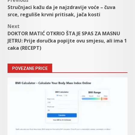
Post
Stručnjaci kažu da je najzdravije voće – čuva
navigation
srce, reguliše krvni pritisak, jača kosti
Next
DOKTOR MATIĆ OTKRIO ŠTA JE SPAS ZA MASNU
JETRU: Prije doručka popijte ovu smjesu, ali ima 1
caka (RECEPT)
POVEZANE PRICE