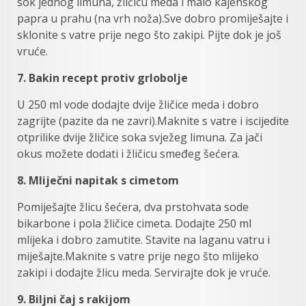
sok jednog limuna, žličicu meda i malo kajenskog
papra u prahu (na vrh noža).Sve dobro promiješajte i
sklonite s vatre prije nego što zakipi. Pijte dok je još
vruće.
7. Bakin recept protiv grlobolje
U 250 ml vode dodajte dvije žličice meda i dobro
zagrijte (pazite da ne zavri).Maknite s vatre i iscijedite
otprilike dvije žličice soka svježeg limuna. Za jači
okus možete dodati i žličicu smeđeg šećera.
8. Mliječni napitak s cimetom
Pomiješajte žlicu šećera, dva prstohvata sode
bikarbone i pola žličice cimeta. Dodajte 250 ml
mlijeka i dobro zamutite. Stavite na laganu vatru i
miješajte.Maknite s vatre prije nego što mlijeko
zakipi i dodajte žlicu meda. Servirajte dok je vruće.
9. Biljni čaj s rakijom