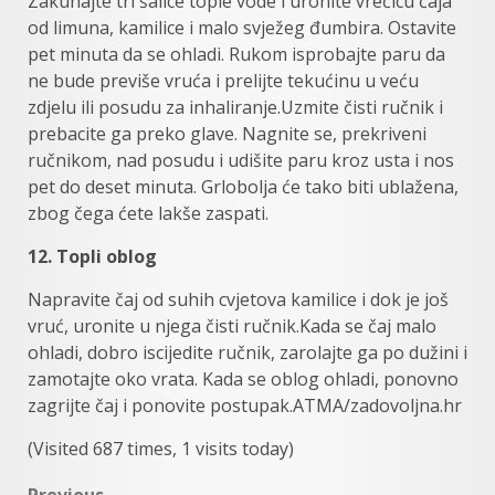
Zakuhajte tri šalice tople vode i uronite vrećicu čaja
od limuna, kamilice i malo svježeg đumbira. Ostavite
pet minuta da se ohladi. Rukom isprobajte paru da
ne bude previše vruća i prelijte tekućinu u veću
zdjelu ili posudu za inhaliranje.Uzmite čisti ručnik i
prebacite ga preko glave. Nagnite se, prekriveni
ručnikom, nad posudu i udišite paru kroz usta i nos
pet do deset minuta. Grlobolja će tako biti ublažena,
zbog čega ćete lakše zaspati.
12. Topli oblog
Napravite čaj od suhih cvjetova kamilice i dok je još
vruć, uronite u njega čisti ručnik.Kada se čaj malo
ohladi, dobro iscijedite ručnik, zarolajte ga po dužini i
zamotajte oko vrata. Kada se oblog ohladi, ponovno
zagrijte čaj i ponovite postupak.ATMA/zadovoljna.hr
(Visited 687 times, 1 visits today)
Previous