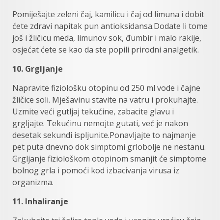
Pomiješajte zeleni čaj, kamilicu i čaj od limuna i dobit
ćete zdravi napitak pun antioksidansa.Dodate li tome
još i žličicu meda, limunov sok, đumbir i malo rakije,
osjećat ćete se kao da ste popili prirodni analgetik.
10. Grgljanje
Napravite fiziološku otopinu od 250 ml vode i čajne
žličice soli. Mješavinu stavite na vatru i prokuhajte.
Uzmite veći gutljaj tekućine, zabacite glavu i
grgljajte. Tekućinu nemojte gutati, već je nakon
desetak sekundi ispljunite.Ponavljajte to najmanje
pet puta dnevno dok simptomi grlobolje ne nestanu.
Grgljanje fiziološkom otopinom smanjit će simptome
bolnog grla i pomoći kod izbacivanja virusa iz
organizma.
11. Inhaliranje