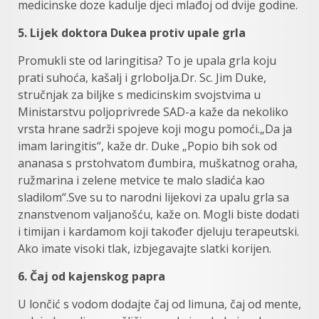
medicinske doze kadulje djeci mlađoj od dvije godine.
5. Lijek doktora Dukea protiv upale grla
Promukli ste od laringitisa? To je upala grla koju
prati suhoća, kašalj i grlobolja.Dr. Sc. Jim Duke,
stručnjak za biljke s medicinskim svojstvima u
Ministarstvu poljoprivrede SAD-a kaže da nekoliko
vrsta hrane sadrži spojeve koji mogu pomoći.„Da ja
imam laringitis“, kaže dr. Duke „Popio bih sok od
ananasa s prstohvatom đumbira, muškatnog oraha,
ružmarina i zelene metvice te malo sladića kao
sladilom“.Sve su to narodni lijekovi za upalu grla sa
znanstvenom valjanošću, kaže on. Mogli biste dodati
i timijan i kardamom koji također djeluju terapeutski.
Ako imate visoki tlak, izbjegavajte slatki korijen.
6. Čaj od kajenskog papra
U lončić s vodom dodajte čaj od limuna, čaj od mente,