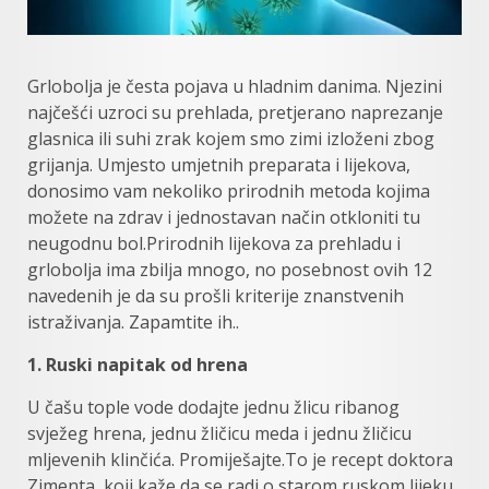
Grlobolja je česta pojava u hladnim danima. Njezini
najčešći uzroci su prehlada, pretjerano naprezanje
glasnica ili suhi zrak kojem smo zimi izloženi zbog
grijanja. Umjesto umjetnih preparata i lijekova,
donosimo vam nekoliko prirodnih metoda kojima
možete na zdrav i jednostavan način otkloniti tu
neugodnu bol.Prirodnih lijekova za prehladu i
grlobolja ima zbilja mnogo, no posebnost ovih 12
navedenih je da su prošli kriterije znanstvenih
istraživanja. Zapamtite ih..
1. Ruski napitak od hrena
U čašu tople vode dodajte jednu žlicu ribanog
svježeg hrena, jednu žličicu meda i jednu žličicu
mljevenih klinčića. Promiješajte.To je recept doktora
Zimenta, koji kaže da se radi o starom ruskom lijeku