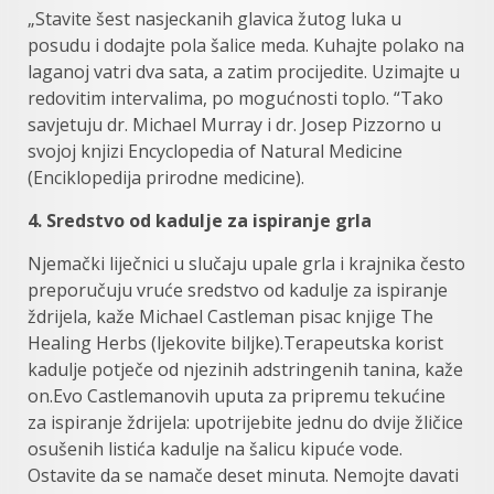
„Stavite šest nasjeckanih glavica žutog luka u
posudu i dodajte pola šalice meda. Kuhajte polako na
laganoj vatri dva sata, a zatim procijedite. Uzimajte u
redovitim intervalima, po mogućnosti toplo. “Tako
savjetuju dr. Michael Murray i dr. Josep Pizzorno u
svojoj knjizi Encyclopedia of Natural Medicine
(Enciklopedija prirodne medicine).
4. Sredstvo od kadulje za ispiranje grla
Njemački liječnici u slučaju upale grla i krajnika često
preporučuju vruće sredstvo od kadulje za ispiranje
ždrijela, kaže Michael Castleman pisac knjige The
Healing Herbs (ljekovite biljke).Terapeutska korist
kadulje potječe od njezinih adstringenih tanina, kaže
on.Evo Castlemanovih uputa za pripremu tekućine
za ispiranje ždrijela: upotrijebite jednu do dvije žličice
osušenih listića kadulje na šalicu kipuće vode.
Ostavite da se namače deset minuta. Nemojte davati