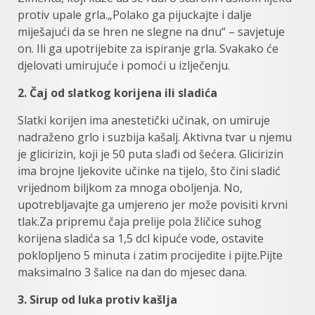
protiv upale grla.„Polako ga pijuckajte i dalje
miješajući da se hren ne slegne na dnu“ – savjetuje
on. Ili ga upotrijebite za ispiranje grla. Svakako će
djelovati umirujuće i pomoći u izlječenju.
2. Čaj od slatkog korijena ili sladića
Slatki korijen ima anestetički učinak, on umiruje
nadraženo grlo i suzbija kašalj. Aktivna tvar u njemu
je glicirizin, koji je 50 puta slađi od šećera. Glicirizin
ima brojne ljekovite učinke na tijelo, što čini sladić
vrijednom biljkom za mnoga oboljenja. No,
upotrebljavajte ga umjereno jer može povisiti krvni
tlak.Za pripremu čaja prelije pola žličice suhog
korijena sladića sa 1,5 dcl kipuće vode, ostavite
poklopljeno 5 minuta i zatim procijedite i pijte.Pijte
maksimalno 3 šalice na dan do mjesec dana.
3. Sirup od luka protiv kašlja