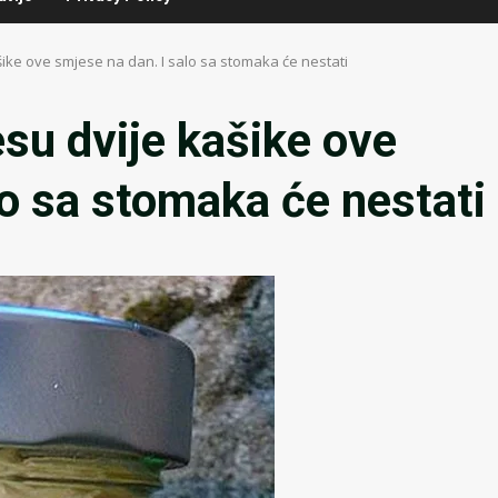
šike ove smjese na dan. I salo sa stomaka će nestati
esu dvije kašike ove
lo sa stomaka će nestati