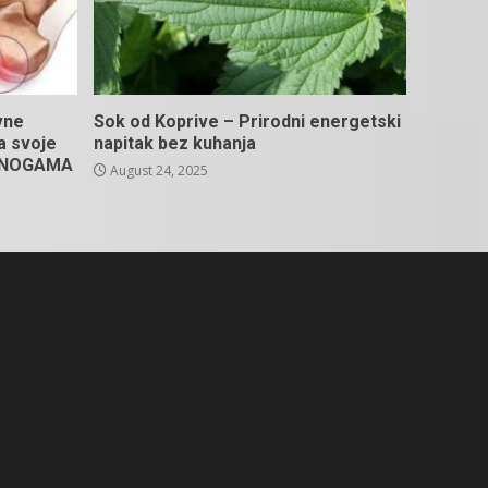
vne
Sok od Koprive – Prirodni energetski
na svoje
napitak bez kuhanja
U NOGAMA
August 24, 2025