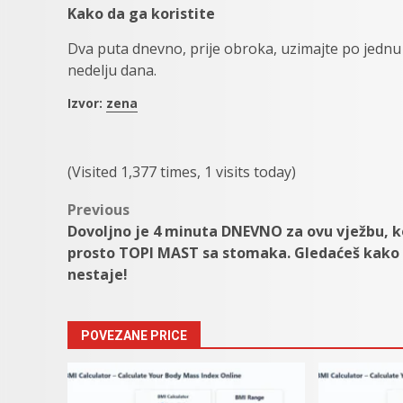
Kako da ga koristite
Dva puta dnevno, prije obroka, uzimajte po jednu 
nedelju dana.
Izvor:
zena
(Visited 1,377 times, 1 visits today)
Post
Previous
Dovoljno je 4 minuta DNEVNO za ovu vježbu, k
navigation
prosto TOPI MAST sa stomaka. Gledaćeš kako
nestaje!
POVEZANE PRICE