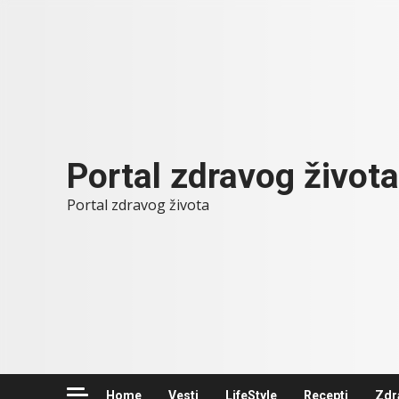
Skip
to
content
Portal zdravog života
Portal zdravog života
Home
Vesti
LifeStyle
Recepti
Zdr