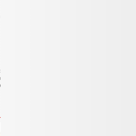
u
t
u
)