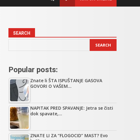
SEARCH
SEARCH
Popular posts:
Znate li ŠTA ISPUŠTANJE GASOVA
GOVORI O VAŠEM…
NAPITAK PRED SPAVANJE: Jetra se čisti
dok spavate,…
ZNATE LI ZA “FLOGOCID” MAST? Evo