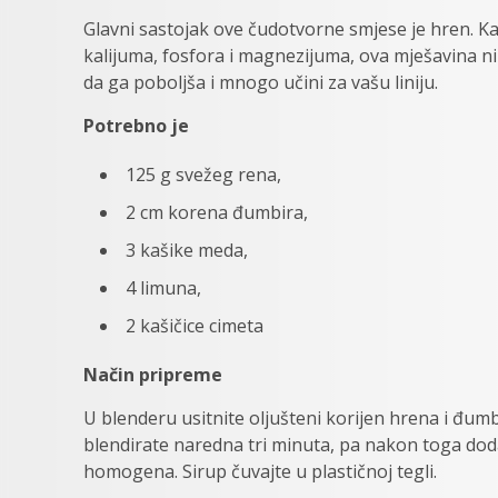
Glavni sastojak ove čudotvorne smjese je hren. Kak
kalijuma, fosfora i magnezijuma, ova mješavina n
da ga poboljša i mnogo učini za vašu liniju.
Potrebno je
125 g svežeg rena,
2 cm korena đumbira,
3 kašike meda,
4 limuna,
2 kašičice cimeta
Način pripreme
U blenderu usitnite oljušteni korijen hrena i đumb
blendirate naredna tri minuta, pa nakon toga doda
homogena. Sirup čuvajte u plastičnoj tegli.