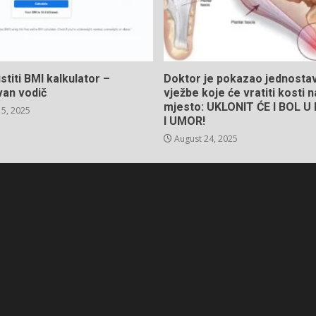
stiti BMI kalkulator –
Doktor je pokazao jednosta
van vodič
vježbe koje će vratiti kosti 
mjesto: UKLONIT ĆE I BOL 
5, 2025
I UMOR!
August 24, 2025