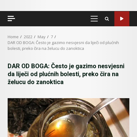
PRIMARY
MENU
Home
2022
May
7
DAR OD BOGA: Često je gazimo nesvjesni da liječi od plućnih
bolesti, preko čira na želucu do zanoktica
DAR OD BOGA: Često je gazimo nesvjesni
da liječi od plućnih bolesti, preko čira na
želucu do zanoktica