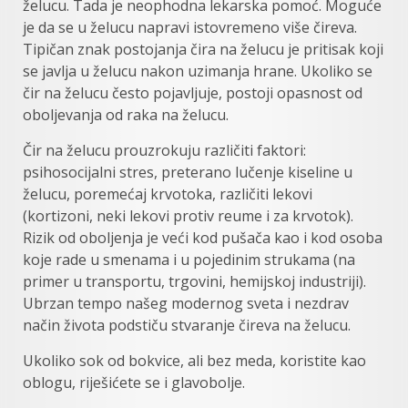
želucu. Tada je neophodna lekarska pomoć. Moguće
je da se u želucu napravi istovremeno više čireva.
Tipičan znak postojanja čira na želucu je pritisak koji
se javlja u želucu nakon uzimanja hrane. Ukoliko se
čir na želucu često pojavljuje, postoji opasnost od
oboljevanja od raka na želucu.
Čir na želucu prouzrokuju različiti faktori:
psihosocijalni stres, preterano lučenje kiseline u
želucu, poremećaj krvotoka, različiti lekovi
(kortizoni, neki lekovi protiv reume i za krvotok).
Rizik od oboljenja je veći kod pušača kao i kod osoba
koje rade u smenama i u pojedinim strukama (na
primer u transportu, trgovini, hemijskoj industriji).
Ubrzan tempo našeg modernog sveta i nezdrav
način života podstiču stvaranje čireva na želucu.
Ukoliko sok od bokvice, ali bez meda, koristite kao
oblogu, riješićete se i glavobolje.