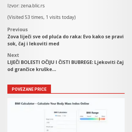
Izvor: zena.blic.rs
(Visited 53 times, 1 visits today)
Post
Previous
Zova liječi sve od pluća do raka: Evo kako se pravi
navigation
sok, čaj i lekoviti med
Next
LIJEČI BOLESTI OČIJU I ČISTI BUBREGE: Ljekoviti čaj
od grančice kruške…
POVEZANE PRICE