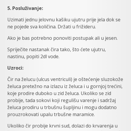
5. Posluživanje:
Uzimati jednu jelovnu kašiku ujutru prije jela dok se
ne pojede sva količina. Držati u frižideru.
Ako je bas potrebno ponoviti postupak ali u jesen.
Spriječite nastanak čira tako, što ćete ujutru,
nastinu, popiti 2dl vode.
Uzroci:
Čir na želucu (ulcus ventriculi) je oštećenje sluzokože
želuca pretežno na izlazu iz želuca i u gornjoj trećini,
koje prodire duboko u zid želuca. Ukoliko se zid
probije, tada sokovi koji regulišu varenje i sadržaj
želuca prodiru u trbušnu šupljinu i mogu dodatno
prouzrokovati upalu trbušne maramice.
Ukoliko čir probije krvni sud, dolazi do krvarenja u