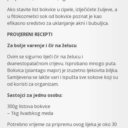
Ako stavite list bokvice u cipele, izlječićete žuljeve, a
u fitokozmetici sok od bokvice poznat je kao
efikasno sredstvo za uklanjanje akni i bubuljica.
PROVJERENI RECEPTI
Za bolje varenje i čir na želucu
Ovim se sigurno liječi čir na želucu i
dvanestopalačnom crijevu. Isprobano mnogo puta.
Bokvica (plantago major) je izuzetno ljekovita biljka.
Samljevena se lakše vari i ispušta sve sokove koji su
od koristi za organizam.
Sastojci za jednu osobu:
300g listova bokvice
– 1kg livadskog meda
Potrebno vrijeme za pripremu ovog lijeka je oko 30