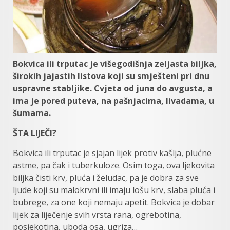
Bokvica ili trputac je višegodišnja zeljasta biljka,
širokih jajastih listova koji su smješteni pri dnu
uspravne stabljike. Cvjeta od juna do avgusta, a
ima je pored puteva, na pašnjacima, livadama, u
šumama.
ŠTA LIJEČI?
Bokvica ili trputac je sjajan lijek protiv kašlja, plućne
astme, pa čak i tuberkuloze. Osim toga, ova ljekovita
biljka čisti krv, pluća i želudac, pa je dobra za sve
ljude koji su malokrvni ili imaju lošu krv, slaba pluća i
bubrege, za one koji nemaju apetit. Bokvica je dobar
lijek za liječenje svih vrsta rana, ogrebotina,
posjekotina, uboda osa, ugriza…