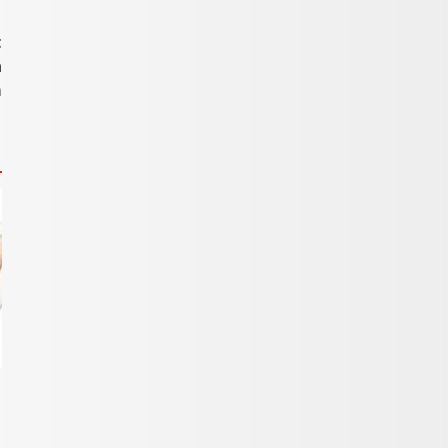
t
a
m