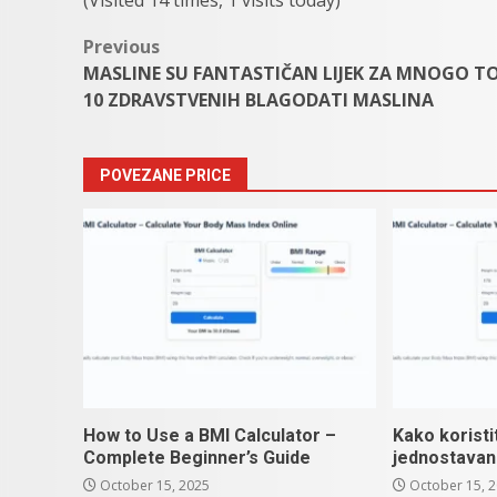
(Visited 14 times, 1 visits today)
Post
Previous
MASLINE SU FANTASTIČAN LIJEK ZA MNOGO T
navigation
10 ZDRAVSTVENIH BLAGODATI MASLINA
POVEZANE PRICE
How to Use a BMI Calculator –
Kako koristi
Complete Beginner’s Guide
jednostavan
October 15, 2025
October 15, 