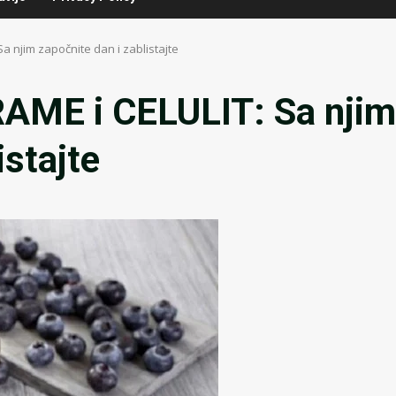
a njim započnite dan i zablistajte
AME i CELULIT: Sa njim
istajte