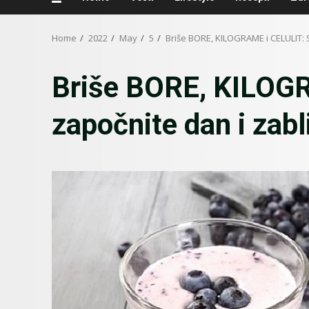
Home
2022
May
5
Briše BORE, KILOGRAME i CELULIT: S
Briše BORE, KILOGR
započnite dan i zabl