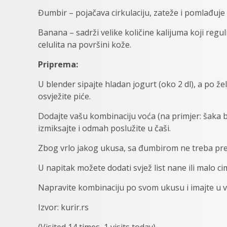
Đumbir – pojačava cirkulaciju, zateže i pomlađuje 
Banana – sadrži velike količine kalijuma koji reg
celulita na površini kože.
Priprema:
U blender sipajte hladan jogurt (oko 2 dl), a po žel
osvježite piće.
Dodajte vašu kombinaciju voća (na primjer: šaka 
izmiksajte i odmah poslužite u čaši.
Zbog vrlo jakog ukusa, sa đumbirom ne treba prete
U napitak možete dodati svjež list nane ili malo c
Napravite kombinaciju po svom ukusu i imajte u v
Izvor: kurir.rs