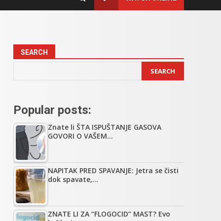
SEARCH
SEARCH
Popular posts:
Znate li ŠTA ISPUŠTANJE GASOVA
GOVORI O VAŠEM…
NAPITAK PRED SPAVANJE: Jetra se čisti
dok spavate,…
ZNATE LI ZA “FLOGOCID” MAST? Evo