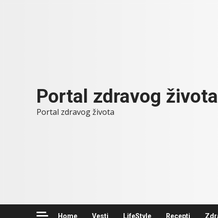
Skip
to
content
Portal zdravog života
Portal zdravog života
Home
Vesti
LifeStyle
Recepti
Zdr