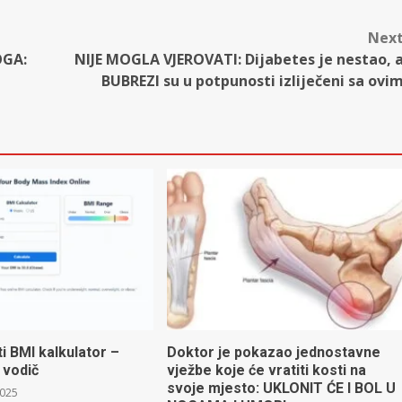
Nex
OGA:
NIJE MOGLA VJEROVATI: Dijabetes je nestao, 
BUBREZI su u potpunosti izliječeni sa ovi
ti BMI kalkulator –
Doktor je pokazao jednostavne
 vodič
vježbe koje će vratiti kosti na
svoje mjesto: UKLONIT ĆE I BOL U
2025