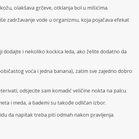
kožu, olakšava grčeve, otklanja bol u mišićima.
uliše zadržavanje vode u organizmu, koja pojačava efekat
ji dodajte i nekoliko kockica leda, ako želite dodatno da
bobičastog voća i jedna banana), zatim sve zajedno dobro
rivati, odsjecite sam komadić veličine nokta na palcu.
imeta i meda, a bademi su takođe odličan izbor.
idu da napitak treba piti odmah nakon pravljenja.