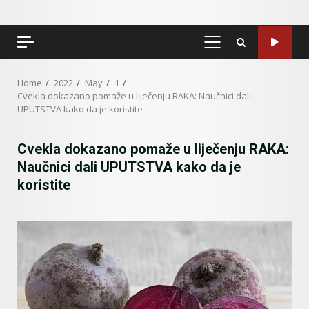
PRIMARY
MENU
Home
2022
May
1
Cvekla dokazano pomaže u liječenju RAKA: Naučnici dali
UPUTSTVA kako da je koristite
Cvekla dokazano pomaže u liječenju RAKA:
Naučnici dali UPUTSTVA kako da je
koristite