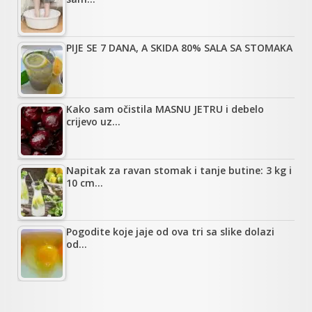
PIJE SE 7 DANA, A SKIDA 80% SALA SA STOMAKA
Kako sam očistila MASNU JETRU i debelo
crijevo uz…
Napitak za ravan stomak i tanje butine: 3 kg i
10 cm…
Pogodite koje jaje od ova tri sa slike dolazi
od…