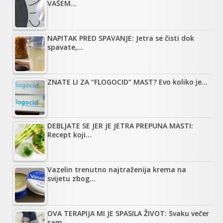
VAŠEM…
NAPITAK PRED SPAVANJE: Jetra se čisti dok
spavate,…
ZNATE LI ZA “FLOGOCID” MAST? Evo koliko je…
DEBLJATE SE JER JE JETRA PREPUNA MASTI:
Recept koji…
Vazelin trenutno najtraženija krema na
svijetu zbog…
OVA TERAPIJA MI JE SPASILA ŽIVOT: Svaku večer
sam…