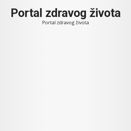
Skip
Portal zdravog života
to
content
Portal zdravog života