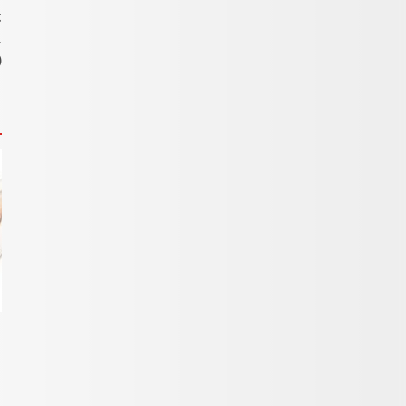
t
,
)