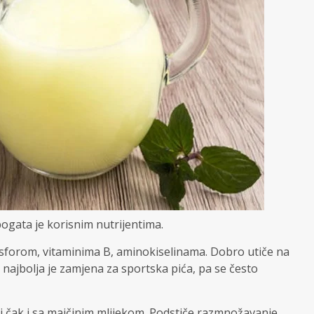
bogata je korisnim nutrijentima.
sforom, vitaminima B, aminokiselinama. Dobro utiče na
 i najbolja je zamjena za sportska pića, pa se često
i čak i sa majčinim mlijekom. Podstiče razmnožavanje