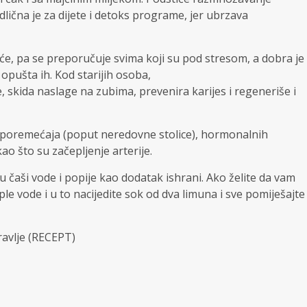
Odlična je za dijete i detoks programe, jer ubrzava
e, pa se preporučuje svima koji su pod stresom, a dobra je
opušta ih. Kod starijih osoba,
 skida naslage na zubima, prevenira karijes i regeneriše i
h poremećaja (poput neredovne stolice), hormonalnih
ao što su začepljenje arterije.
 čaši vode i popije kao dodatak ishrani. Ako želite da vam
le vode i u to nacijedite sok od dva limuna i sve pomiješajte
ravlje (RECEPT)