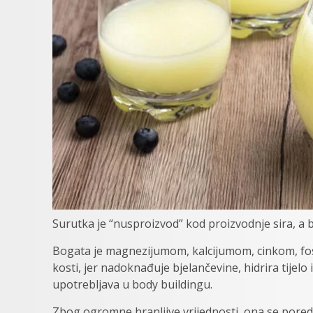
Surutka je “nusproizvod” kod proizvodnje sira, a 
Bogata je magnezijumom, kalcijumom, cinkom, fo
kosti, jer nadoknađuje bjelančevine, hidrira tijelo
upotrebljava u body buildingu.
Zbog ogromne hranljive vrijednosti, ona se pored