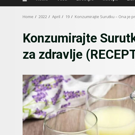
Home
2022
April
19
Konzumirajte Surutku – Ona je p
Konzumirajte Surut
za zdravlje (RECEP