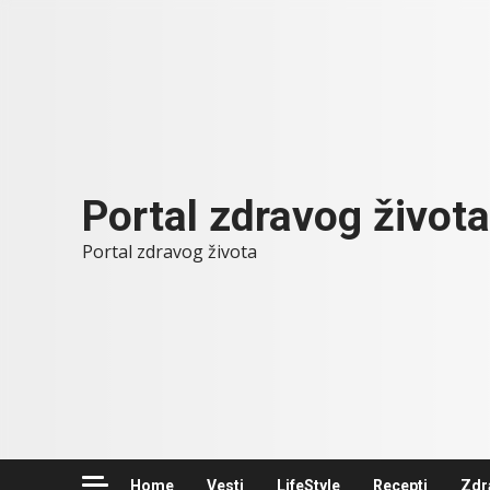
Skip
to
content
Portal zdravog života
Portal zdravog života
Home
Vesti
LifeStyle
Recepti
Zdr