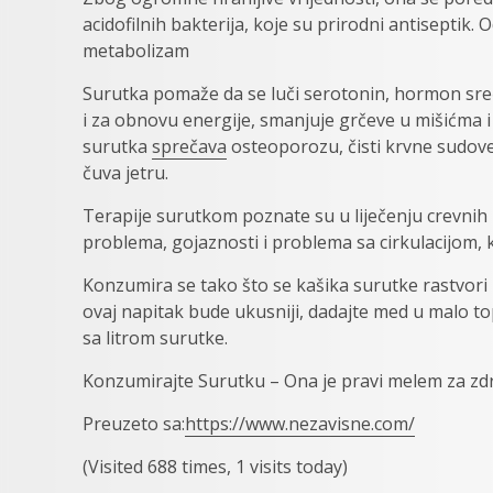
acidofilnih bakterija, koje su prirodni antiseptik. 
metabolizam
Surutka pomaže da se luči serotonin, hormon sreć
i za obnovu energije, smanjuje grčeve u mišićma i 
surutka
sprečava
osteoporozu, čisti krvne sudove,
čuva jetru.
Terapije surutkom poznate su u liječenju crevni
problema, gojaznosti i problema sa cirkulacijom, k
Konzumira se tako što se kašika surutke rastvori u
ovaj napitak bude ukusniji, dadajte med u malo top
sa litrom surutke.
Konzumirajte Surutku – Ona je pravi melem za zd
Preuzeto sa:
https://www.nezavisne.com/
(Visited 688 times, 1 visits today)