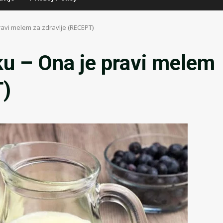
ravi melem za zdravlje (RECEPT)
ku – Ona je pravi melem
T)