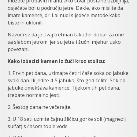
možete probaviti hranu. Ako stvar postane ozbiljnija,
osjećate bol u području jetre. Dakle, ako mislite da
imate kamence, dr. Lai nudi sljedeće metode kako
biste ih uklonili.
Navodi se da je ovaj tretman također dobar za one
sa slabom jetrom, jer su jetra i žučni mjehur usko
povezani.
Kako izbaciti kamen iz žuči kroz stolicu:
1. Prvih pet dana, uzimajte četiri čaše soka od jabuke
svaki dan. Ili jedite 4-5 jabuka, što god želite. Sok od
jabuke omekšava kamence. Tijekom tih pet dana,
trebate normalno jesti.
2. Šestog dana ne večerajte.
3. U 18 sati uzmite čajnu žličicu gorke soli (magnezij
sulfat) s čašom tople vode.