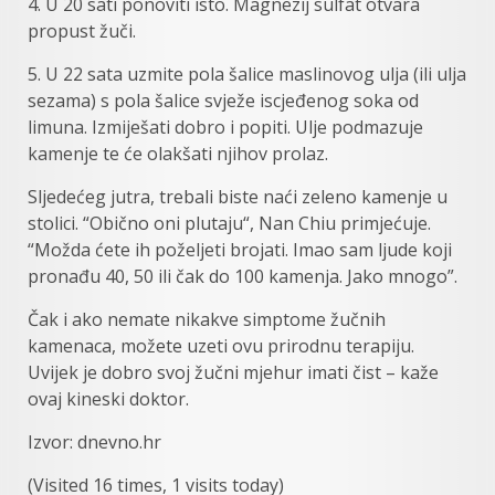
4. U 20 sati ponoviti isto. Magnezij sulfat otvara
propust žuči.
5. U 22 sata uzmite pola šalice maslinovog ulja (ili ulja
sezama) s pola šalice svježe iscjeđenog soka od
limuna. Izmiješati dobro i popiti. Ulje podmazuje
kamenje te će olakšati njihov prolaz.
Sljedećeg jutra, trebali biste naći zeleno kamenje u
stolici. “Obično oni plutaju“, Nan Chiu primjećuje.
“Možda ćete ih poželjeti brojati. Imao sam ljude koji
pronađu 40, 50 ili čak do 100 kamenja. Jako mnogo”.
Čak i ako nemate nikakve simptome žučnih
kamenaca, možete uzeti ovu prirodnu terapiju.
Uvijek je dobro svoj žučni mjehur imati čist – kaže
ovaj kineski doktor.
Izvor: dnevno.hr
(Visited 16 times, 1 visits today)