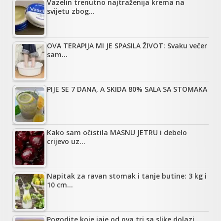
Vazelin trenutno najtraženija krema na
svijetu zbog…
OVA TERAPIJA MI JE SPASILA ŽIVOT: Svaku večer
sam…
PIJE SE 7 DANA, A SKIDA 80% SALA SA STOMAKA
Kako sam očistila MASNU JETRU i debelo
crijevo uz…
Napitak za ravan stomak i tanje butine: 3 kg i
10 cm…
Pogodite koje jaje od ova tri sa slike dolazi