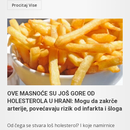
Procitaj Vise
OVE MASNOĆE SU JOŠ GORE OD
HOLESTEROLA U HRANI: Mogu da zakrče
arterije, povećavaju rizik od infarkta i šloga
Od čega se stvara loš holesterol? I koje namirnice