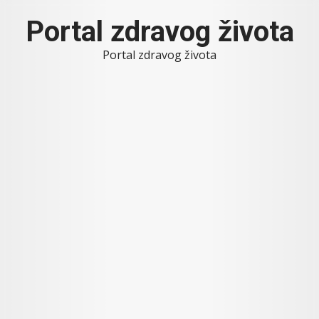
Skip
Portal zdravog života
to
content
Portal zdravog života