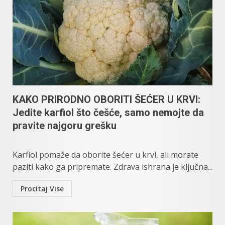
KAKO PRIRODNO OBORITI ŠEĆER U KRVI:
Jedite karfiol što češće, samo nemojte da
pravite najgoru grešku
Karfiol pomaže da oborite šećer u krvi, ali morate
paziti kako ga pripremate. Zdrava ishrana je ključna...
Procitaj Vise