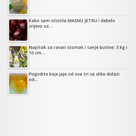
Kako sam očistila MASNU JETRU i debelo
crijevo uz…
Napitak za ravan stomak i tanje butine: 3 kg i
10 cm…
Pogodite koje jaje od ova tri sa slike dolazi
od…