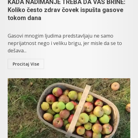
KADA NADIMANJE TREBA DA VAS BRINE:
Koliko često zdrav čovek ispušta gasove
tokom dana
Gasovi mnogim ljudima predstavljaju ne samo
neprijatnost nego i veliku brigu, jer misle da se to
dešava...
Procitaj Vise