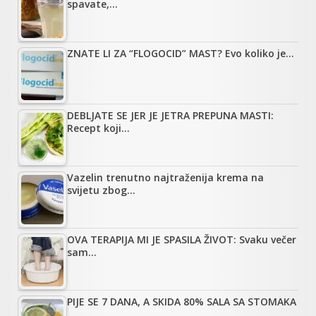
spavate,…
ZNATE LI ZA “FLOGOCID” MAST? Evo koliko je…
DEBLJATE SE JER JE JETRA PREPUNA MASTI:
Recept koji…
Vazelin trenutno najtraženija krema na
svijetu zbog…
OVA TERAPIJA MI JE SPASILA ŽIVOT: Svaku večer
sam…
PIJE SE 7 DANA, A SKIDA 80% SALA SA STOMAKA