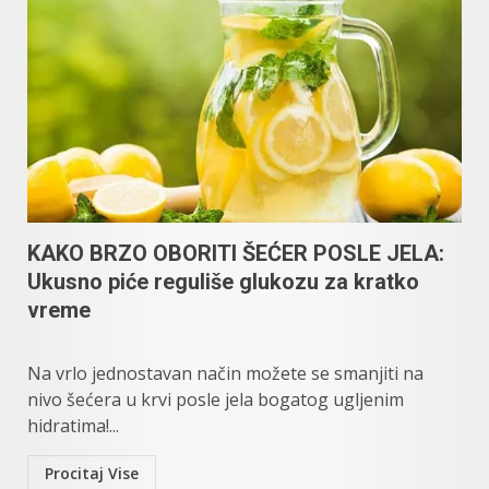
KAKO BRZO OBORITI ŠEĆER POSLE JELA:
Ukusno piće reguliše glukozu za kratko
vreme
Na vrlo jednostavan način možete se smanjiti na
nivo šećera u krvi posle jela bogatog ugljenim
hidratima!...
Procitaj Vise