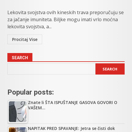
Lekovita svojstva ovih kineskih trava preporučuju se
za jačanje imuniteta. Biljke mogu imati vrlo moćna
lekovita svojstva, a...
Procitaj Vise
SEARCH
SEARCH
Popular posts:
Znate li ŠTA ISPUŠTANJE GASOVA GOVORI O
VAŠEM…
NAPITAK PRED SPAVANJE: Jetra se čisti dok