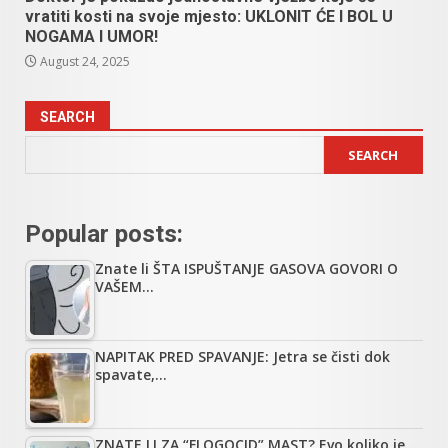
vratiti kosti na svoje mjesto: UKLONIT ĆE I BOL U
NOGAMA I UMOR!
August 24, 2025
SEARCH
SEARCH
Popular posts:
Znate li ŠTA ISPUŠTANJE GASOVA GOVORI O
VAŠEM…
NAPITAK PRED SPAVANJE: Jetra se čisti dok
spavate,…
ZNATE LI ZA “FLOGOCID” MAST? Evo koliko je…