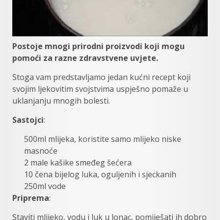
Postoje mnogi prirodni proizvodi koji mogu
pomoći za razne zdravstvene uvjete.
Stoga vam predstavljamo jedan kućni recept koji
svojim ljekovitim svojstvima uspješno pomaže u
uklanjanju mnogih bolesti.
Sastojci
:
500ml mlijeka, koristite samo mlijeko niske
masnoće
2 male kašike smeđeg šećera
10 čena bijelog luka, oguljenih i sjeckanih
250ml vode
Priprema
:
Staviti mlijeko, vodu i luk u lonac, pomiješati ih dobro