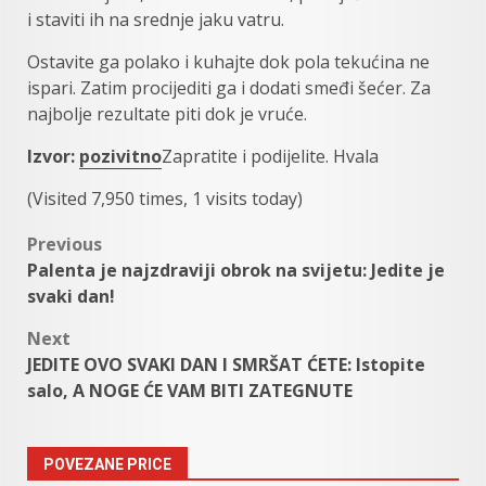
i staviti ih na srednje jaku vatru.
Ostavite ga polako i kuhajte dok pola tekućina ne
ispari. Zatim procijediti ga i dodati smeđi šećer. Za
najbolje rezultate piti dok je vruće.
Izvor:
pozivitno
Zapratite i podijelite. Hvala
(Visited 7,950 times, 1 visits today)
Post
Previous
Palenta je najzdraviji obrok na svijetu: Jedite je
navigation
svaki dan!
Next
JEDITE OVO SVAKI DAN I SMRŠAT ĆETE: Istopite
salo, A NOGE ĆE VAM BITI ZATEGNUTE
POVEZANE PRICE