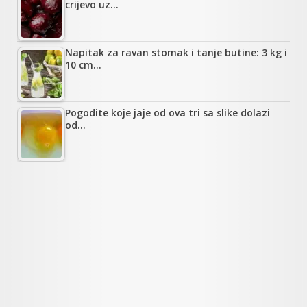
crijevo uz…
Napitak za ravan stomak i tanje butine: 3 kg i
10 cm…
Pogodite koje jaje od ova tri sa slike dolazi
od…