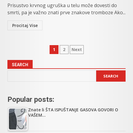
Prisustvo krvnog ugruška u telu može dovesti do
smrti, pa je važno znati prve znakove tromboze Ako...
Procitaj Vise
Posts
1
2
Next
pagination
SEARCH
SEARCH
Popular posts:
Znate li ŠTA ISPUŠTANJE GASOVA GOVORI O
VAŠEM…