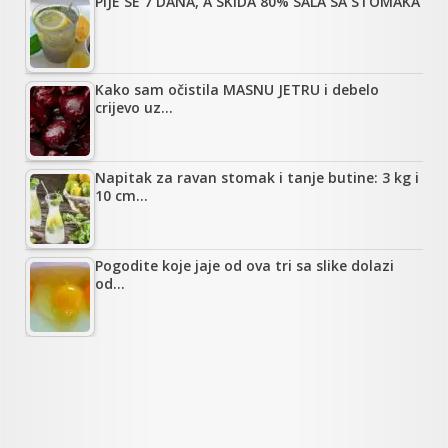
PIJE SE 7 DANA, A SKIDA 80% SALA SA STOMAKA
Kako sam očistila MASNU JETRU i debelo
crijevo uz…
Napitak za ravan stomak i tanje butine: 3 kg i
10 cm…
Pogodite koje jaje od ova tri sa slike dolazi
od…