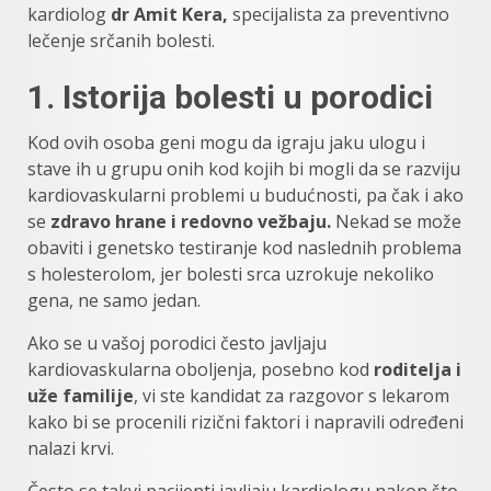
kardiolog
dr Amit Kera,
specijalista za preventivno
lečenje srčanih bolesti.
1. Istorija bolesti u porodici
Kod ovih osoba geni mogu da igraju jaku ulogu i
stave ih u grupu onih kod kojih bi mogli da se razviju
kardiovaskularni problemi u budućnosti, pa čak i ako
se
zdravo hrane i redovno vežbaju.
Nekad se može
obaviti i genetsko testiranje kod naslednih problema
s holesterolom, jer bolesti srca uzrokuje nekoliko
gena, ne samo jedan.
Ako se u vašoj porodici često javljaju
kardiovaskularna oboljenja, posebno kod
roditelja i
uže familije
, vi ste kandidat za razgovor s lekarom
kako bi se procenili rizični faktori i napravili određeni
nalazi krvi.