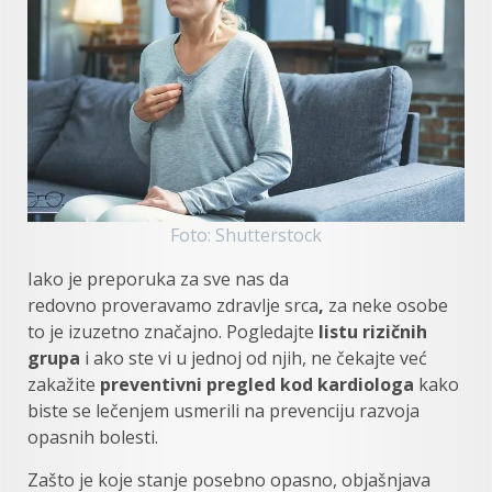
Foto: Shutterstock
Iako je preporuka za sve nas da
redovno proveravamo zdravlje srca
,
za neke osobe
to je izuzetno značajno. Pogledajte
listu rizičnih
grupa
i ako ste vi u jednoj od njih, ne čekajte već
zakažite
preventivni pregled kod kardiologa
kako
biste se lečenjem usmerili na prevenciju razvoja
opasnih bolesti.
Zašto je koje stanje posebno opasno, objašnjava