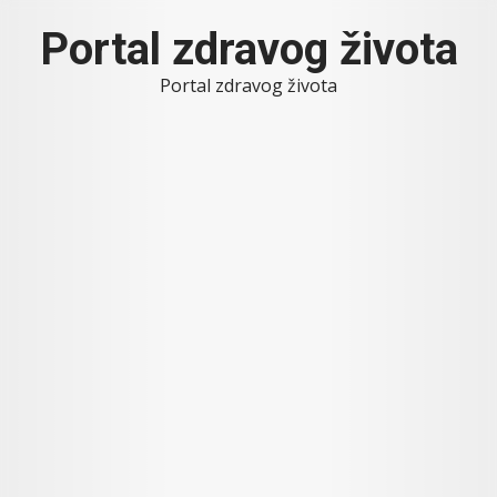
Skip
Portal zdravog života
to
content
Portal zdravog života