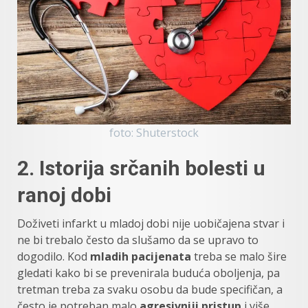
foto: Shuterstock
2. Istorija srčanih bolesti u
ranoj dobi
Doživeti infarkt u mladoj dobi nije uobičajena stvar i
ne bi trebalo često da slušamo da se upravo to
dogodilo. Kod
mladih pacijenata
treba se malo šire
gledati kako bi se prevenirala buduća oboljenja, pa
tretman treba za svaku osobu da bude specifičan, a
često je potreban malo
agresivniji pristup
i više