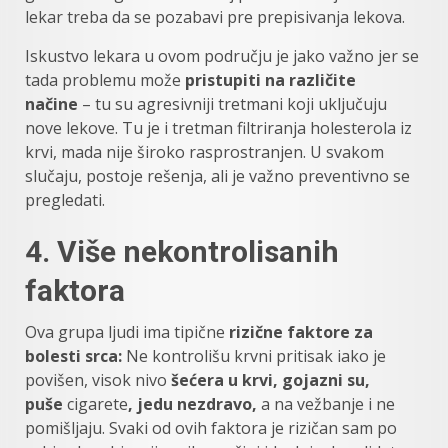
lekar treba da se pozabavi pre prepisivanja lekova.
Iskustvo lekara u ovom području je jako važno jer se
tada problemu može
pristupiti na različite
načine
– tu su agresivniji tretmani koji uključuju
nove lekove. Tu je i tretman filtriranja holesterola iz
krvi, mada nije široko rasprostranjen. U svakom
slučaju, postoje rešenja, ali je važno preventivno se
pregledati.
4. Više nekontrolisanih
faktora
Ova grupa ljudi ima tipične
rizične faktore za
bolesti srca:
Ne kontrolišu krvni pritisak iako je
povišen, visok nivo
šećera u krvi, gojazni su,
puše
cigarete
, jedu nezdravo,
a na vežbanje i ne
pomišljaju. Svaki od ovih faktora je rizičan sam po