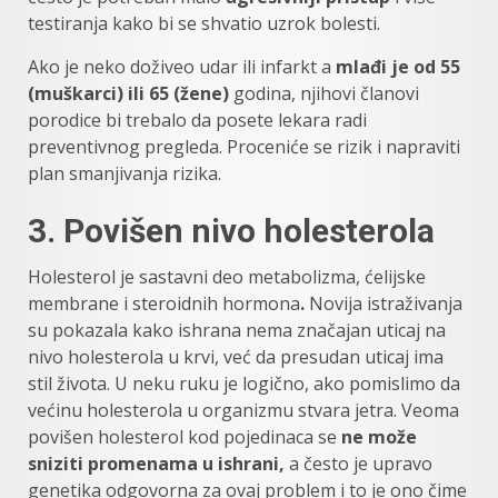
testiranja kako bi se shvatio uzrok bolesti.
Ako je neko doživeo udar ili infarkt a
mlađi je od 55
(muškarci) ili 65 (žene)
godina, njihovi članovi
porodice bi trebalo da posete lekara radi
preventivnog pregleda. Proceniće se rizik i napraviti
plan smanjivanja rizika.
3. Povišen nivo holesterola
Holesterol je sastavni deo metabolizma, ćelijske
membrane i steroidnih hormona
.
Novija istraživanja
su pokazala kako ishrana nema značajan uticaj na
nivo holesterola u krvi, već da presudan uticaj ima
stil života. U neku ruku je logično, ako pomislimo da
većinu holesterola u organizmu stvara jetra. Veoma
povišen holesterol kod pojedinaca se
ne može
sniziti promenama u ishrani,
a često je upravo
genetika odgovorna za ovaj problem i to je ono čime