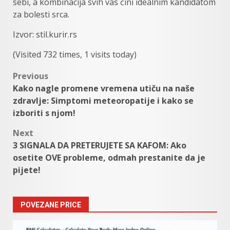
sebi, a kombinacija svih vas čini idealnim kandidatom
za bolesti srca.
Izvor: stil.kurir.rs
(Visited 732 times, 1 visits today)
Post
Previous
Kako nagle promene vremena utiču na naše
navigation
zdravlje: Simptomi meteoropatije i kako se
izboriti s njom!
Next
3 SIGNALA DA PRETERUJETE SA KAFOM: Ako
osetite OVE probleme, odmah prestanite da je
pijete!
POVEZANE PRICE