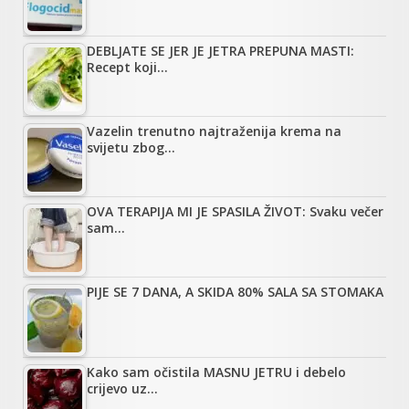
DEBLJATE SE JER JE JETRA PREPUNA MASTI:
Recept koji…
Vazelin trenutno najtraženija krema na
svijetu zbog…
OVA TERAPIJA MI JE SPASILA ŽIVOT: Svaku večer
sam…
PIJE SE 7 DANA, A SKIDA 80% SALA SA STOMAKA
Kako sam očistila MASNU JETRU i debelo
crijevo uz…