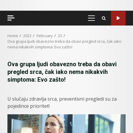
PRIMARY
MENU
Home
2022
February
23
Ova grupa ljudi obavezno treba da obavi pregled srca, čak iako
nema nikakvih simptoma: Evo zašto!
Ova grupa ljudi obavezno treba da obavi
pregled srca, čak iako nema nikakvih
simptoma: Evo zašto!
U slučaju zdravlja srca, preventivni pregledi su za
pojedince prioritet!