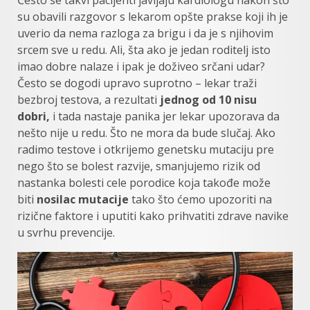
Često se takvi pacijenti javljaju kardiologu nakon što
su obavili razgovor s lekarom opšte prakse koji ih je
uverio da nema razloga za brigu i da je s njihovim
srcem sve u redu. Ali, šta ako je jedan roditelj isto
imao dobre nalaze i ipak je doživeo srčani udar?
Često se dogodi upravo suprotno – lekar traži
bezbroj testova, a rezultati
jednog od 10 nisu
dobri,
i tada nastaje panika jer lekar upozorava da
nešto nije u redu. Što ne mora da bude slučaj. Ako
radimo testove i otkrijemo genetsku mutaciju pre
nego što se bolest razvije, smanjujemo rizik od
nastanka bolesti cele porodice koja takođe može
biti
nosilac mutacije
tako što ćemo upozoriti na
rizične faktore i uputiti kako prihvatiti zdrave navike
u svrhu prevencije.