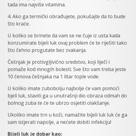
tada ima najviše vitamina.
4. Ako ga termički obrađujete, pokušajte da to bude
što kraće.
U koliko se brinete da vam se ne čuje iz usta kada
konzumirate bijeli luk ovaj problem će te riješiti tako
što čehno progutate bez zvakanja.
Češnjak je protivgljivično sredstvo, koji liječi i
pomaže kod mnogih bolesti. Sve što vam treba jeste
10 čenova češnjaka na 1 litar tople vode.
U koliko imate zubobolju najbolje će vam pomoći
bjeli luk, staviti ga u unutrašnji dio obraza odmah do
bolnog zuba te će te ubrzo osjetiti olakšanje.
Ukoliko imate trn u koži, namažite bijeli luk luk će ga
sam istjerati napolje, a nećete dobiti infekciju!
Bijeli luk je dobar kao: