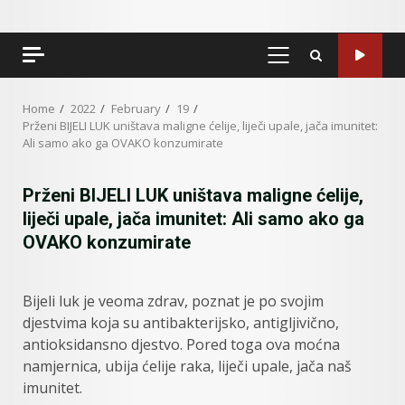
PRIMARY
MENU
Home
2022
February
19
Prženi BIJELI LUK uništava maligne ćelije, liječi upale, jača imunitet:
Ali samo ako ga OVAKO konzumirate
Prženi BIJELI LUK uništava maligne ćelije,
liječi upale, jača imunitet: Ali samo ako ga
OVAKO konzumirate
Bijeli luk je veoma zdrav, poznat je po svojim
djestvima koja su antibakterijsko, antigljivično,
antioksidansno djestvo. Pored toga ova moćna
namjernica, ubija ćelije raka, liječi upale, jača naš
imunitet.