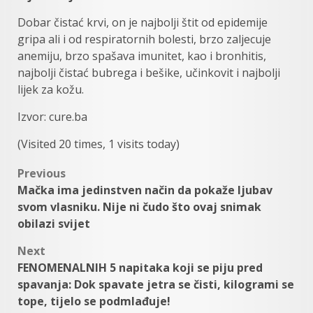
Dobar čistać krvi, on je najbolji štit od epidemije
gripa ali i od respiratornih bolesti, brzo zaljecuje
anemiju, brzo spašava imunitet, kao i bronhitis,
najbolji čistać bubrega i bešike, učinkovit i najbolji
lijek za kožu.
Izvor: cure.ba
(Visited 20 times, 1 visits today)
Post
Previous
Mačka ima jedinstven način da pokaže ljubav
navigation
svom vlasniku. Nije ni čudo što ovaj snimak
obilazi svijet
Next
FENOMENALNIH 5 napitaka koji se piju pred
spavanja: Dok spavate jetra se čisti, kilogrami se
tope, tijelo se podmlađuje!