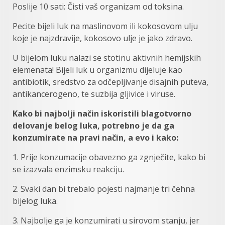
Poslije 10 sati: Čisti vaš organizam od toksina.
Pecite bijeli luk na maslinovom ili kokosovom ulju
koje je najzdravije, kokosovo ulje je jako zdravo.
U bijelom luku nalazi se stotinu aktivnih hemijskih
elemenata! Bijeli luk u organizmu dijeluje kao
antibiotik, sredstvo za odčepljivanje disajnih puteva,
antikancerogeno, te suzbija gljivice i viruse.
Kako bi najbolji način iskoristili blagotvorno
delovanje belog luka, potrebno je da ga
konzumirate na pravi način, a evo i kako:
1. Prije konzumacije obavezno ga zgnječite, kako bi
se izazvala enzimsku reakciju.
2. Svaki dan bi trebalo pojesti najmanje tri čehna
bijelog luka.
3. Najbolje ga je konzumirati u sirovom stanju, jer