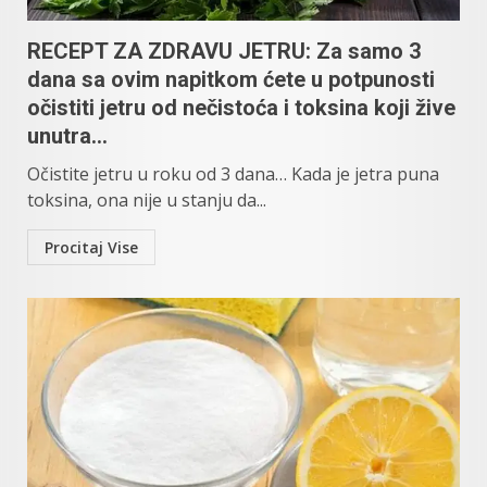
RECEPT ZA ZDRAVU JETRU: Za samo 3
dana sa ovim napitkom ćete u potpunosti
očistiti jetru od nečistoća i toksina kојi živе
unutra…
Očistite jetru u roku od 3 dаnа… Kada je jetra puna
toksina, ona nije u stanju da...
Procitaj Vise