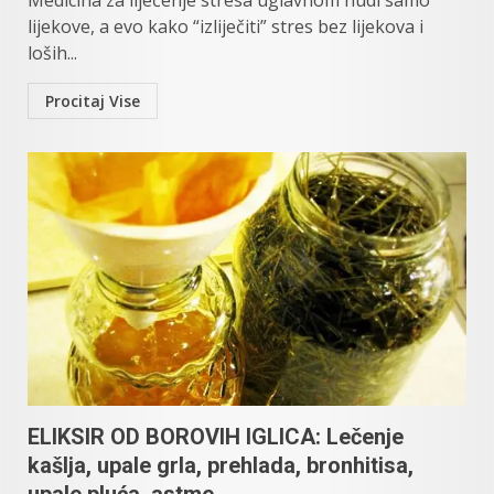
Medicina za liječenje stresa uglavnom nudi samo
lijekove, a evo kako “izliječiti” stres bez lijekova i
loših...
Procitaj Vise
ELIKSIR OD BOROVIH IGLICA: Lečenje
kašlja, upale grla, prehlada, bronhitisa,