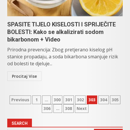
SPASITE TIJELO KISELOSTI I SPRIJEČITE
BOLESTI: Kako se alkalizirati sodom
bikarbonom + Video
Prirodna prevencija: Zbog pretjerano kiselog pH
stanice propadaju, a soda bikarbona smanjuje rizik
od bolesti te djeluje...
Procitaj Vise
Posts
Previous
1
…
300
301
302
303
304
305
306
…
308
Next
pagination
SEARCH